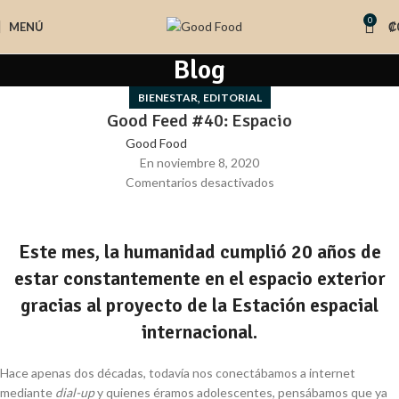
0
MENÚ
₡
Blog
,
BIENESTAR
EDITORIAL
Good Feed #40: Espacio
Good Food
En noviembre 8, 2020
Comentarios desactivados
Este mes, la humanidad cumplió 20 años de
estar constantemente en el espacio exterior
gracias al proyecto de la Estación espacial
internacional.
Hace apenas dos décadas, todavía nos conectábamos a internet
mediante
dial-up
y quienes éramos adolescentes, pensábamos que ya