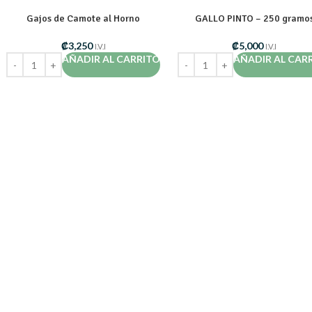
Gajos de Camote al Horno
GALLO PINTO – 250 gramo
₡
3,250
₡
5,000
I.V.I
I.V.I
AÑADIR AL CARRITO
AÑADIR AL CAR