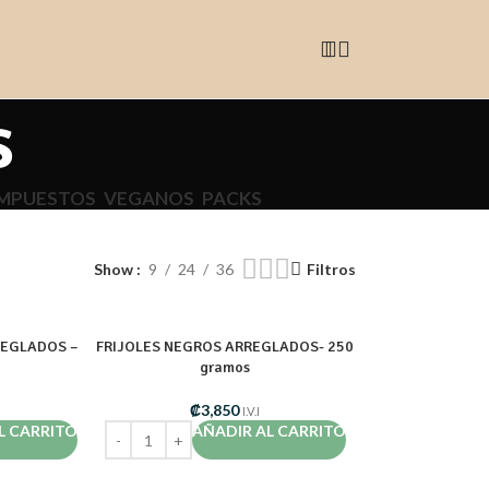
s
MPUESTOS
VEGANOS
PACKS
Show
9
24
36
Filtros
REGLADOS –
FRIJOLES NEGROS ARREGLADOS- 250
gramos
₡
3,850
I.V.I
L CARRITO
AÑADIR AL CARRITO