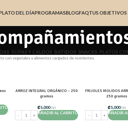
PLATO DEL DÍA
PROGRAMAS
BLOG
FAQ
TUS OBJETIVOS
ompañamiento
DAS
SOPAS Y CALDOS
BATIDOS
SNACKS
PLATOS CO
lato con vegetales y alimentos cargados de nutrientes.
mos
ARROZ INTEGRAL ORGÁNICO – 250
FRIJOLES MOLIDOS AR
gramos
250 gramos
RITO
₡
5,000
₡
5,000
I.V.I
I.V.I
AÑADIR AL CARRITO
AÑADIR A