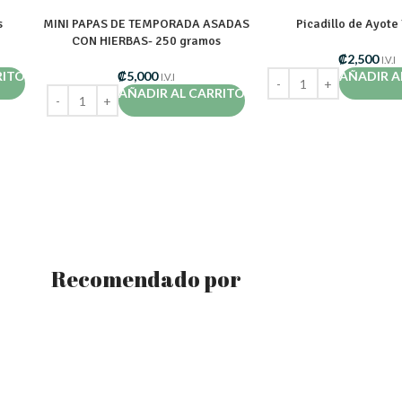
s
MINI PAPAS DE TEMPORADA ASADAS
Picadillo de Ayote
CON HIERBAS- 250 gramos
₡
2,500
I.V.I
RITO
₡
5,000
AÑADIR A
I.V.I
AÑADIR AL CARRITO
Recomendado por