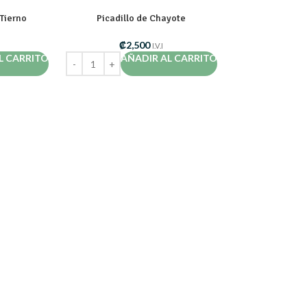
 Tierno
Picadillo de Chayote
₡
2,500
I.V.I
L CARRITO
AÑADIR AL CARRITO