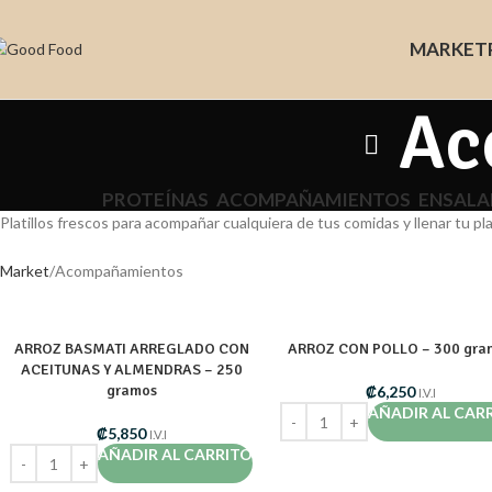
MARKET
Ac
PROTEÍNAS
ACOMPAÑAMIENTOS
ENSALA
Platillos frescos para acompañar cualquiera de tus comidas y llenar tu p
Market
Acompañamientos
ARROZ BASMATI ARREGLADO CON
ARROZ CON POLLO – 300 gra
ACEITUNAS Y ALMENDRAS – 250
gramos
₡
6,250
I.V.I
AÑADIR AL CAR
₡
5,850
I.V.I
AÑADIR AL CARRITO