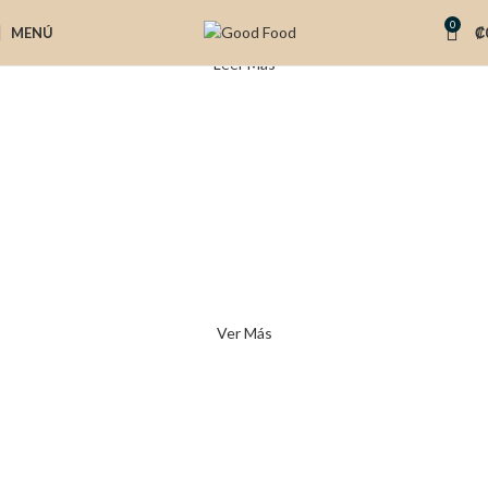
0
MENÚ
₡
Leer Más
Market
Escogé tus comidas. Combiná las opciones.
Resolvé tu semana.
Ver Más
Daily chef