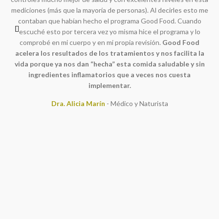
mediciones (más que la mayoría de personas). Al decirles esto me
c
contaban que habían hecho el programa Good Food. Cuando
d
escuché esto por tercera vez yo misma hice el programa y lo
r
comprobé en mi cuerpo y en mi propia revisión.
Good Food
acelera los resultados de los tratamientos y nos facilita la
vida porque ya nos dan “hecha” esta comida saludable y sin
a
ingredientes inflamatorios que a veces nos cuesta
e
implementar.
Dra. Alicia Marín
Médico y Naturista