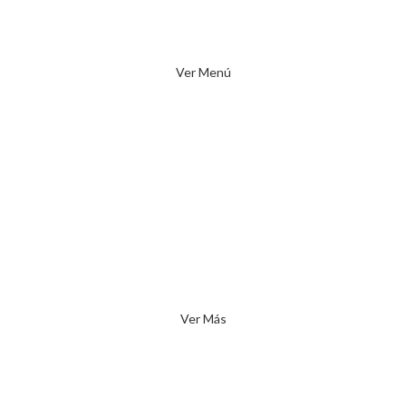
Desde un día hasta el mes completo. Vos decidís.
Ver Menú
21 días
Limpiá tu cuerpo.
Mejorá y reomá hábitos.
Comé delicioso.
Ver Más