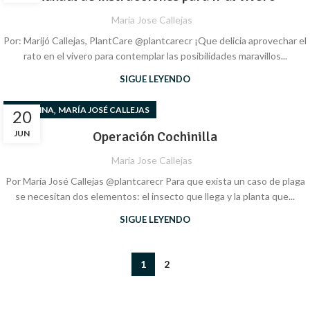
Maria Jose Callejas
Por: Marijó Callejas, PlantCare @plantcarecr ¡Que delicia aprovechar el
rato en el vivero para contemplar las posibilidades maravillos...
SIGUE LEYENDO
,
COLUMNA
MARÍA JOSÉ CALLEJAS
20
JUN
Operación Cochinilla
Maria Jose Callejas
Por María José Callejas @plantcarecr Para que exista un caso de plaga
se necesitan dos elementos: el insecto que llega y la planta que...
SIGUE LEYENDO
1
2