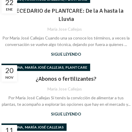
22
ENE
ABECEDARIO de PLANTCARE: De la A hasta la
Lluvia
Maria Jose Callejas
Por María José Callejas Cuando una ya conoce los términos, a veces la
conversación se vuelve algo técnica, dejando por fuera a quienes ...
SIGUE LEYENDO
,
,
COLUMNA
MARÍA JOSÉ CALLEJAS
PLANTCARE
20
NOV
¿Abonos o fertilizantes?
Maria Jose Callejas
Por María José Callejas Si tenés la convicción de alimentar a tus
plantas, te acompaño a explorar las opciones que hay en el mercado y...
SIGUE LEYENDO
,
COLUMNA
MARÍA JOSÉ CALLEJAS
11