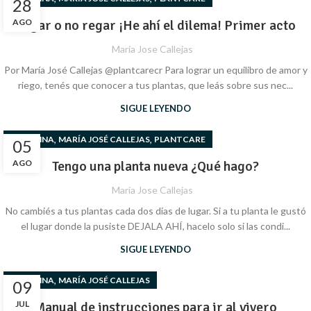
28
AGO
​​Regar o no regar ¡He ahí el dilema! Primer acto
Maria Jose Callejas
Por María José Callejas @plantcarecr Para lograr un equilibro de amor y
riego, tenés que conocer a tus plantas, que leás sobre sus nec...
SIGUE LEYENDO
,
,
COLUMNA
MARÍA JOSÉ CALLEJAS
PLANTCARE
05
AGO
Tengo una planta nueva ¿Qué hago?
Maria Jose Callejas
No cambiés a tus plantas cada dos días de lugar. Si a tu planta le gustó
el lugar donde la pusiste DEJALA AHÍ, hacelo solo si las condi...
SIGUE LEYENDO
,
COLUMNA
MARÍA JOSÉ CALLEJAS
09
JUL
Manual de instrucciones para ir al vivero