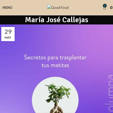
0
MENÚ
₡
María José Callejas
29
MAY