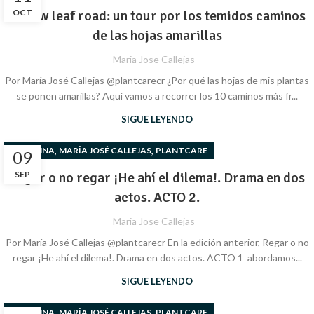
Yellow leaf road: un tour por los temidos caminos
OCT
de las hojas amarillas
Maria Jose Callejas
Por María José Callejas @plantcarecr ¿Por qué las hojas de mis plantas
se ponen amarillas? Aquí vamos a recorrer los 10 caminos más fr...
SIGUE LEYENDO
,
,
COLUMNA
MARÍA JOSÉ CALLEJAS
PLANTCARE
09
Regar o no regar ¡He ahí el dilema!. Drama en dos
SEP
actos. ACTO 2.
Maria Jose Callejas
Por María José Callejas @plantcarecr En la edición anterior, Regar o no
regar ¡He ahí el dilema!. Drama en dos actos. ACTO 1 abordamos...
SIGUE LEYENDO
,
,
COLUMNA
MARÍA JOSÉ CALLEJAS
PLANTCARE