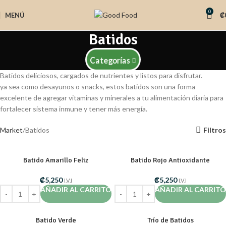
0
MENÚ
₡
Batidos
Categorías
Batidos deliciosos, cargados de nutrientes y listos para disfrutar.
ya sea como desayunos o snacks, estos batidos son una forma
excelente de agregar vitaminas y minerales a tu alimentación diaria para
fortalecer sistema inmune y tener más energía.
Market
Batidos
Filtros
Batido Amarillo Feliz
Batido Rojo Antioxidante
₡
5,250
₡
5,250
I.V.I
I.V.I
AÑADIR AL CARRITO
AÑADIR AL CARRITO
Batido Verde
Trío de Batidos