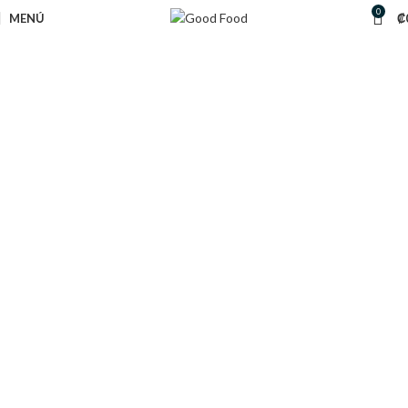
0
MENÚ
₡