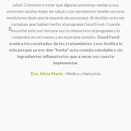
salud. Comencé a notar que algunas personas venían a sus
controles mucho mejor de salud y con excelentes niveles en esta
mediciones (más que la mayoría de personas). Al decirles esto me
c
contaban que habían hecho el programa Good Food. Cuando
d
escuché esto por tercera vez yo misma hice el programa y lo
r
comprobé en mi cuerpo y en mi propia revisión.
Good Food
acelera los resultados de los tratamientos y nos facilita la
vida porque ya nos dan “hecha” esta comida saludable y sin
a
ingredientes inflamatorios que a veces nos cuesta
e
implementar.
Dra. Alicia Marín
Médico y Naturista