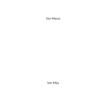
Desde un día hasta el mes completo. Vos decidís.
Ver Menú
21 días
Limpiá tu cuerpo.
Mejorá y reomá hábitos.
Comé delicioso.
Ver Más