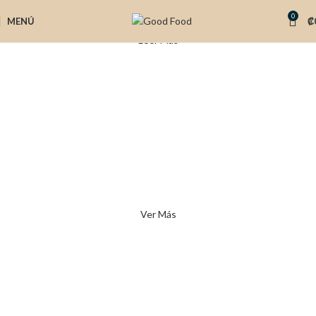
0
MENÚ
₡
Leer Más
Market
Escogé tus comidas. Combiná las opciones.
Resolvé tu semana.
Ver Más
Daily chef