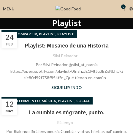
0
MENÚ
₡
Playlist
,
,
PARA COMPARTIR
PLAYLIST
PLAYLIST
24
FEB
Playlist: Mosaico de una Historia
Silvi Peinador
Por Silvi Peinador @silvi_at_narnia
https://open.spotify.com/playlist/0fnshzJE1MtJq3EZsNLhUk?
si=80d99f758f854ffc ¿Qué tienen en común ...
SIGUE LEYENDO
,
,
,
ENTRETENIMIENTO
MÚSICA
PLAYLIST
SOCIAL
12
MAY
La cumbia es migrante, punto.
Rialengo
Por Rialengo @rialengomusic Cumbias y otras hierbas pal’ camino.