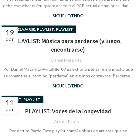
debe escuchar quien quiera acceder al R&B actual de mejor calidad. ...
SIGUE LEYENDO
,
,
PARA RELAJARSE
PLAYLIST
PLAYLIST
19
OCT
PLAYLIST: Música para perderse (y luego,
encontrarse)
Daniel Matarrita
Por Daniel Matarrita @ritakiller07 Es extraño pensar en lo mucho que
se romantiza el término “perderse” en algunos contextos. Perderse...
SIGUE LEYENDO
,
PLAYLIST
PLAYLIST
11
OCT
PLAYLIST: Voces de la longevidad
Arturo Pardo
Por Arturo Pardo Este playlist compila obras de artistas que se