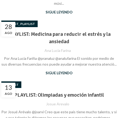
músi...
SIGUE LEYENDO
,
PLAYLIST
PLAYLIST
28
AGO
PLAYLIST: Medicina para reducir el estrés y la
ansiedad
Ana Lucia Farina
Por Ana Lucía Fariña @pranaluz @analufarina El sonido por medio de
sus diversas frecuencias nos puede ayudar a mejorar nuestra atenció...
SIGUE LEYENDO
PLAYLIST
13
AGO
PLAYLIST: Olimpiadas y emoción infantil
Josue Arevalo
Por Josué Arévalo @joarvi Creo que este país tiene mucho talento, y si
a ese talento le diéramos los recursos que necesitan, podríamos...