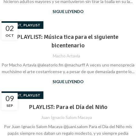
hicieron adultos mayores y se mantuvieron sin tirar la toalla en su la...
SIGUE LEYENDO
,
PLAYLIST
PLAYLIST
02
OCT
PLAYLIST: Música tica para el siguiente ​​
bicentenario
Macho Artavia
Por Macho Artavia @aleatorio.fm @machurff A veces uno menosprecia
muchísimo el arte costarricense y, a pesar de que demasiada gente lo...
SIGUE LEYENDO
,
PLAYLIST
PLAYLIST
09
SEP
PLAYLIST: Para el Día del Niño
Juan Ignacio Salom Macaya
Por Juan Ignacio Salom Macaya @juani.salom Para el Día del Niño mis
papás siempre nos daban un regalo modesto, y yo siempre pedía