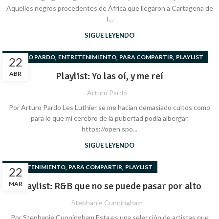
Aquellos negros procedentes de África que llegaron a Cartagena de
I...
SIGUE LEYENDO
,
,
,
ARTURO PARDO
ENTRETENIMIENTO
PARA COMPARTIR
PLAYLIST
22
ABR
Playlist: Yo las oí, y me reí
Arturo Pardo
Por Arturo Pardo Les Luthier se me hacían demasiado cultos como
para lo que mi cerebro de la pubertad podía albergar.
https://open.spo...
SIGUE LEYENDO
,
,
ENTRETENIMIENTO
PARA COMPARTIR
PLAYLIST
22
MAR
Playlist: R&B que no se puede pasar por alto
Stephanie Cunningham
Por Stephanie Cunningham Esta es una selección de artistas que