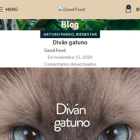
0
MENÚ
₡
Blog
,
ARTURO PARDO
BIENESTAR
Diván gatuno
Good Food
En noviembre 15, 2020
Comentarios desactivados