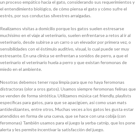
un proceso empático hacia el gato, considerando sus requerimientos y
el entendimiento biológico, de cómo piensa el gato y cómo sufre el
estrés, por sus conductas silvestres arraigadas.
Realizamos visitas a domicilio porque los gatos suelen estresarse
muchísimo en el viaje al veterinario, suelen enfrentarse a retos al ir al
veterinario, desde subirse a un carro o un elevador por primera vez, o
sensibilidades con el éstimulo auditivo, visual, lo cual puede ser muy
estresante. En una clínica se enfrentan a sonidos de perro, a que el
veterinario el veterinario huela a perro y que existan feromonas de
miedo en el ambiente.
Nosotras debemos tener ropa limpia para que no haya feromonas
distractoras (olor a oros gatos). Usamos siempre feromonas felinas que
se venden de forma sintética. Utilizamos música cat friendly, playlists
específicas para gatos, para que se apacigüen, así como usan mats
antideslizantes, entre otros. Muchas veces a los gatos les gusta estar
atendidos en forma de una cueva, que se hace con una cobija (con
feromonas) También usamos para el juego la yerba catnip, que los pone
alerta y les permite incentivar la satisfacción del juego.