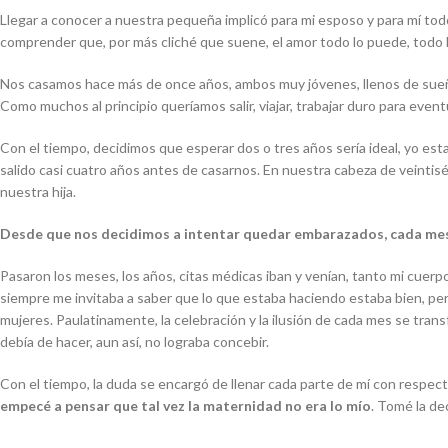
Llegar a conocer a nuestra pequeña implicó para mi esposo y para mí tod
comprender que, por más cliché que suene, el amor todo lo puede, todo 
Nos casamos hace más de once años, ambos muy jóvenes, llenos de sueños,
Como muchos al principio queríamos salir, viajar, trabajar duro para event
Con el tiempo, decidimos que esperar dos o tres años sería ideal, yo es
salido casi cuatro años antes de casarnos. En nuestra cabeza de veintiséi
nuestra hija.
Desde que nos decidimos a intentar quedar embarazados, cada me
Pasaron los meses, los años, citas médicas iban y venían, tanto mi cuer
siempre me invitaba a saber que lo que estaba haciendo estaba bien, per
mujeres. Paulatinamente, la celebración y la ilusión de cada mes se tran
debía de hacer, aun así, no lograba concebir.
Con el tiempo, la duda se encargó de llenar cada parte de mí con respec
empecé a pensar que tal vez la maternidad no era lo mío
. Tomé la de