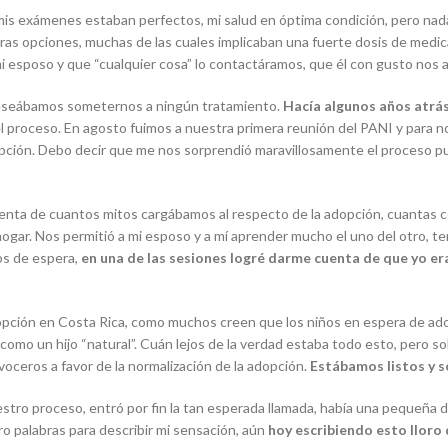
odos mis exámenes estaban perfectos, mi salud en óptima condición, pero
tras opciones, muchas de las cuales implicaban una fuerte dosis de med
i esposo y que “cualquier cosa” lo contactáramos, que él con gusto nos 
deseábamos someternos a ningún tratamiento.
Hacía algunos años atrás
 proceso. En agosto fuimos a nuestra primera reunión del PANI y para n
opción. Debo decir que me nos sorprendió maravillosamente el proceso pu
uenta de cuantos mitos cargábamos al respecto de la adopción, cuantas
ogar. Nos permitió a mi esposo y a mí aprender mucho el uno del otro, 
os de espera,
en una de las sesiones logré darme cuenta de que yo er
opción en Costa Rica, como muchos creen que los niños en espera de adop
como un hijo “natural”. Cuán lejos de la verdad estaba todo esto, pero so
oceros a favor de la normalización de la adopción.
Estábamos listos y s
tro proceso, entró por fin la tan esperada llamada, había una pequeña d
o palabras para describir mi sensación, aún
hoy escribiendo esto lloro 