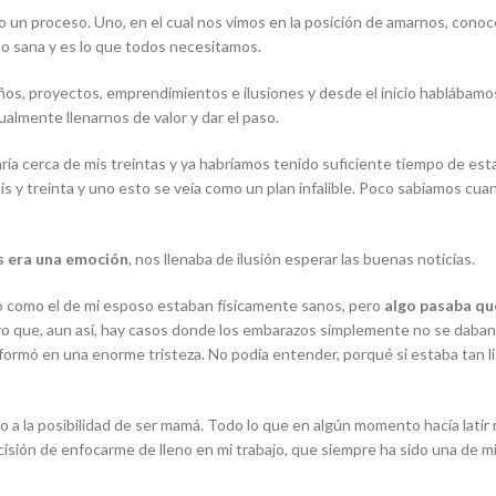
o un proceso. Uno, en el cual nos vimos en la posición de amarnos, conoc
lo sana y es lo que todos necesitamos.
 proyectos, emprendimientos e ilusiones y desde el inicio hablábamos ac
ualmente llenarnos de valor y dar el paso.
taría cerca de mis treintas y ya habríamos tenido suficiente tiempo de 
s y treinta y uno esto se veía como un plan infalible. Poco sabíamos cuan
s era una emoción
, nos llenaba de ilusión esperar las buenas noticias.
po como el de mi esposo estaban físicamente sanos, pero
algo pasaba qu
o que, aun así, hay casos donde los embarazos simplemente no se daban c
sformó en una enorme tristeza. No podía entender, porqué si estaba tan li
to a la posibilidad de ser mamá. Todo lo que en algún momento hacía lati
cisión de enfocarme de lleno en mi trabajo, que siempre ha sido una de mi