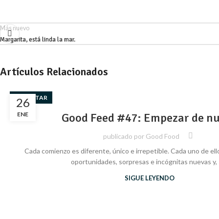
Más nuevo
Margarita, está linda la mar.
Artículos Relacionados
BIENESTAR
26
ENE
Good Feed #47: Empezar de n
publicado por
Good Food
Cada comienzo es diferente, único e irrepetible. Cada uno de ell
oportunidades, sorpresas e incógnitas nuevas y, si
SIGUE LEYENDO