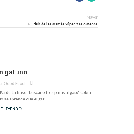
Mayor
El Club de las Mamás Súper Más o Menos
,
BIENESTAR
ED
08
n gatuno
NOV
or
Good Food
Pardo La frase “buscarle tres patas al gato” cobra
Este mes, la h
o se aprende que el gat...
UE LEYENDO