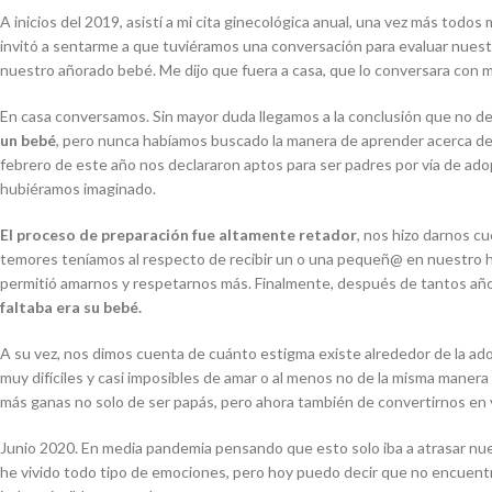
A inicios del 2019, asistí a mi cita ginecológica anual, una vez más t
invitó a sentarme a que tuviéramos una conversación para evaluar nues
nuestro añorado bebé. Me dijo que fuera a casa, que lo conversara con m
En casa conversamos. Sin mayor duda llegamos a la conclusión que no 
un bebé
, pero nunca habíamos buscado la manera de aprender acerca del
febrero de este año nos declararon aptos para ser padres por vía de ad
hubiéramos imaginado.
El proceso de preparación fue altamente retador
, nos hizo darnos c
temores teníamos al respecto de recibir un o una pequeñ@ en nuestro h
permitió amarnos y respetarnos más. Finalmente, después de tantos añ
faltaba era su bebé.
A su vez, nos dimos cuenta de cuánto estigma existe alrededor de la ad
muy difíciles y casi imposibles de amar o al menos no de la misma manera 
más ganas no solo de ser papás, pero ahora también de convertirnos en v
Junio 2020. En media pandemia pensando que esto solo iba a atrasar nues
he vivido todo tipo de emociones, pero hoy puedo decir que no encuentr