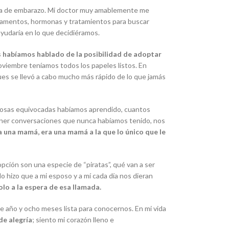
 nada de embarazo. Mi doctor muy amablemente me
icamentos, hormonas y tratamientos para buscar
ayudaría en lo que decidiéramos.
 habíamos hablado de la posibilidad de adoptar
oviembre teníamos todos los papeles listos. En
es se llevó a cabo mucho más rápido de lo que jamás
 cosas equivocadas habíamos aprendido, cuantos
tener conversaciones que nunca habíamos tenido, nos
a una mamá, era una mamá a la que lo único que le
ción son una especie de “piratas”, qué van a ser
lo hizo que a mi esposo y a mí cada día nos dieran
olo a la espera de esa llamada.
e año y ocho meses lista para conocernos. En mi vida
de alegría
; siento mi corazón lleno e