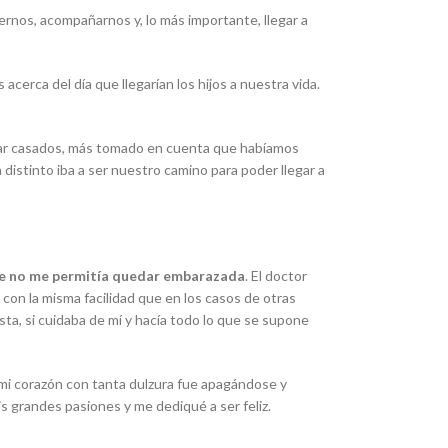
ernos, acompañarnos y, lo más importante, llegar a
erca del día que llegarían los hijos a nuestra vida.
estar casados, más tomado en cuenta que habíamos
 distinto iba a ser nuestro camino para poder llegar a
e no me permitía quedar embarazada
. El doctor
on la misma facilidad que en los casos de otras
sta, si cuidaba de mí y hacía todo lo que se supone
r mi corazón con tanta dulzura fue apagándose y
s grandes pasiones y me dediqué a ser feliz.