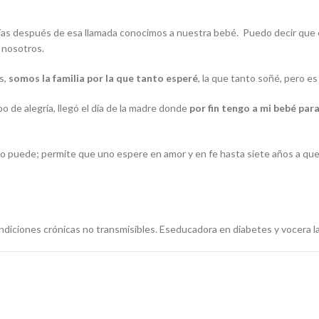
días después de esa llamada conocimos a nuestra bebé. Puedo decir que e
 nosotros.
s,
somos la familia por la que tanto esperé
, la que tanto soñé, pero e
o de alegría, llegó el día de la madre donde
por fin tengo a mi bebé para
o lo puede; permite que uno espere en amor y en fe hasta siete años a qu
ndiciones crónicas no transmisibles. Eseducadora en diabetes y vocera l