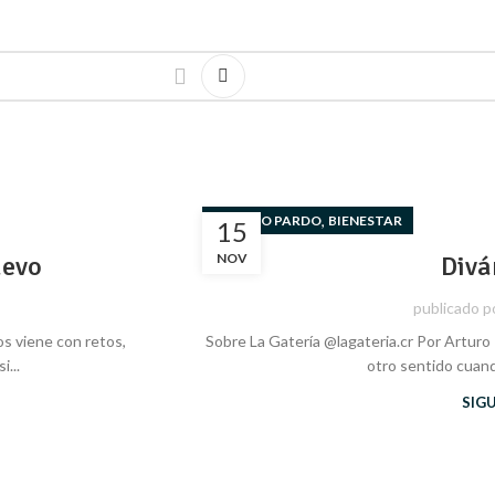
,
ARTURO PARDO
BIENESTAR
15
uevo
NOV
Divá
publicado p
os viene con retos,
Sobre La Gatería @lagateria.cr Por Arturo 
...
otro sentido cuand
SIG