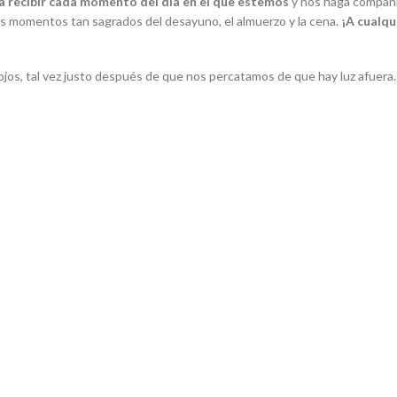
ra recibir cada momento del día en el que estemos
y nos haga compañí
os momentos tan sagrados del desayuno, el almuerzo y la cena.
¡A cualqu
ojos, tal vez justo después de que nos percatamos de que hay luz afuera