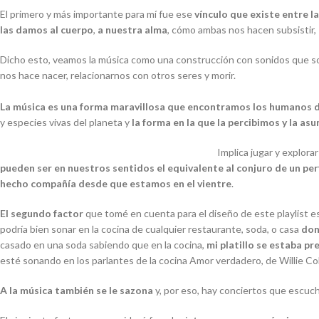
El primero y más importante para mí fue ese
vínculo que existe entre l
las damos al cuerpo
,
a nuestra alma
, cómo ambas nos hacen subsistir,
Dicho esto, veamos la música como una construcción con sonidos que son
nos hace nacer, relacionarnos con otros seres y morir.
La música es una forma maravillosa que encontramos los humanos de
y especies vivas del planeta y
la forma en la que la percibimos y la a
Implica jugar y explora
pueden ser en nuestros sentidos el equivalente al conjuro de un pe
hecho compañía desde que estamos en el vientre
.
El segundo factor
que tomé en cuenta para el diseño de este playlist e
podría bien sonar en la cocina de cualquier restaurante, soda, o casa
don
casado en una soda sabiendo que en la cocina,
mi platillo se estaba pr
esté sonando en los parlantes de la cocina
Amor verdadero,
de Willie Co
A la música también se le sazona
y, por eso, hay conciertos que escuc