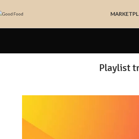
MARKET
PL
Playlist 