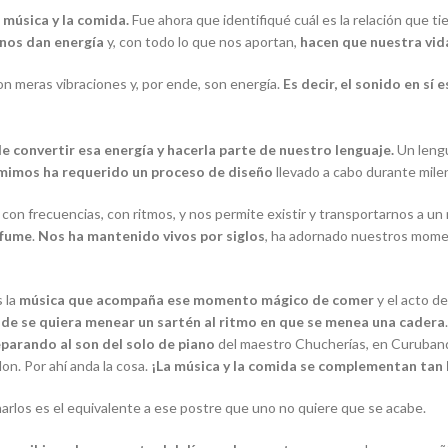
a música y la comida.
Fue ahora que identifiqué cuál es la relación que t
nos dan energía
y, con todo lo que nos aportan,
hacen que nuestra vid
 meras vibraciones y, por ende, son energía.
Es decir, el sonido en sí 
 convertir esa energía y hacerla parte de nuestro lenguaje.
Un lengu
sumimos ha requerido un proceso de diseño
llevado a cabo durante mile
r con frecuencias, con ritmos, y nos permite existir y transportarnos a 
rfume
.
Nos ha mantenido vivos por siglos
, ha adornado nuestros mome
s la
música que acompaña ese momento mágico de comer
y el acto d
de se quiera menear un sartén al ritmo en que se menea una cadera
eparando al son del solo de piano
del maestro Chucherías, en
Curuban
lon. Por ahí anda la cosa.
¡La música y la comida se complementan tan 
harlos es el equivalente a ese postre que uno no quiere que se acabe.