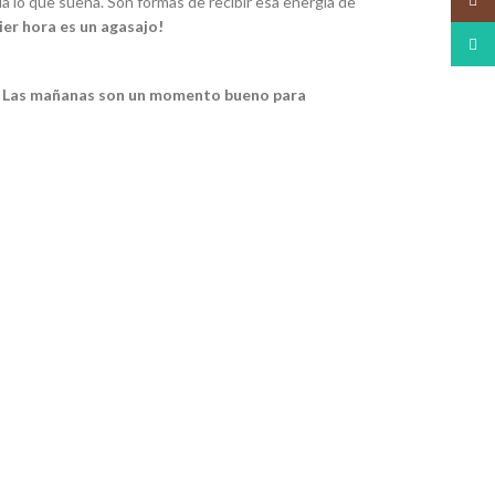
a lo que suena. Son formas de recibir esa energía de
ier hora es un agasajo!
What
.
Las mañanas son un momento bueno para