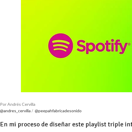
Por Andrés Cervilla
@andres_cervilla
/
@peepahfabricadesonido
En mi proceso de diseñar este playlist triple 