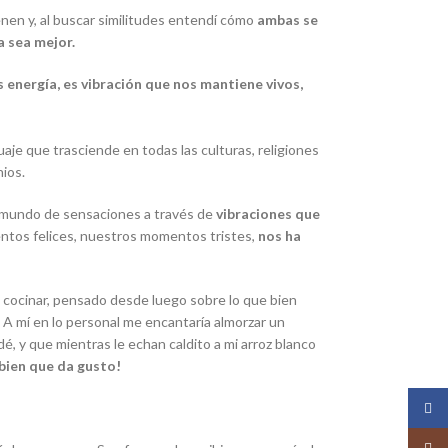
ienen y, al buscar similitudes entendí cómo
ambas se
a sea mejor.
es energía, es vibración que nos mantiene vivos,
aje que trasciende en todas las culturas, religiones
nios.
un mundo de sensaciones a través de
vibraciones que
ntos felices, nuestros momentos tristes,
nos ha
e cocinar, pensado desde luego sobre lo que bien
. A mí en lo personal me encantaría almorzar un
dé
, y que mientras le echan caldito a mi arroz blanco
bien que da gusto!
Face
Insta