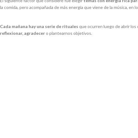
El siguiente factor que consideré fue elegir
temas con energía rica pa
la comida, pero acompañada de más energía que viene de la música, en l
Cada mañana hay una serie de rituales
que ocurren luego de abrir los 
reflexionar, agradecer
o
plantearnos objetivos.