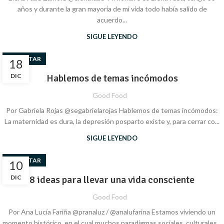
años y durante la gran mayoría de mi vida todo había salido de
acuerdo...
SIGUE LEYENDO
BIENESTAR
18
DIC
Hablemos de temas incómodos
Good Food
Por Gabriela Rojas @segabrielarojas Hablemos de temas incómodos:
La maternidad es dura, la depresión posparto existe y, para cerrar co...
SIGUE LEYENDO
BIENESTAR
10
DIC
8 ideas para llevar una vida consciente
Good Food
Por Ana Lucía Fariña @pranaluz / @analufarina Estamos viviendo un
momento histórico, en el cual muchos paradigmas sociales, culturales...