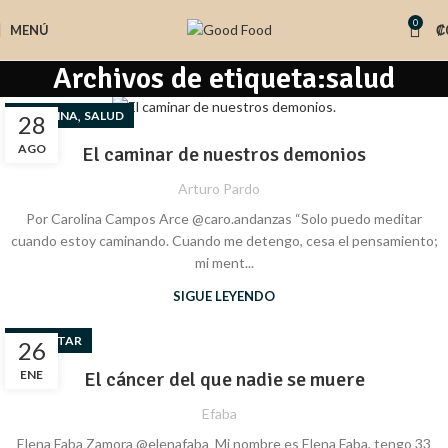
0
MENÚ
₡
Archivos de etiqueta:salud
,
COLUMNA
SALUD
28
AGO
El caminar de nuestros demonios
Arturo Pardo
Por Carolina Campos Arce @caro.andanzas “Solo puedo meditar
cuando estoy caminando. Cuando me detengo, cesa el pensamiento;
mi ment...
SIGUE LEYENDO
BIENESTAR
26
ENE
El cáncer del que nadie se muere
Efaba
Elena Faba Zamora @elenafaba Mi nombre es Elena Faba, tengo 33