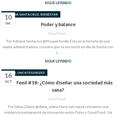
SIGUE LEYENDO
,
ADRIANA SANTACRUZ
BIENESTAR
10
DIC
Poder y balance
Good Food
Por Adriana Santacruz @fitsuperfoodie Esta es la historia de una
mamá, administradora, cocinera que se encontró un día de frente con
l...
SIGUE LEYENDO
,
DISEÑO
UNCATEGORIZED
16
Good Feed #38: ¿Cómo diseñar una sociedad más
OCT
sana?
Good Food
Por Diana Zuleta @diana_zuleta Hace seis meses iniciamos una
residencia permanente de innovación entre Pulse y Good Food. Ha