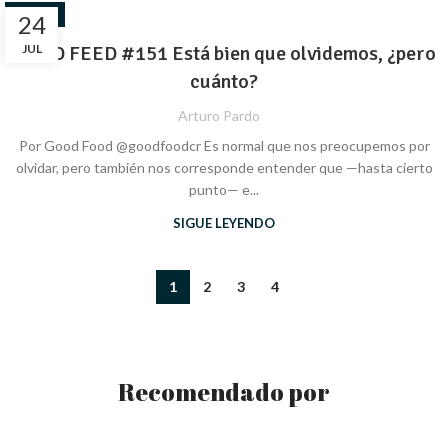
SALUD
24
GOOD FEED #151 Está bien que olvidemos, ¿pero
JUL
cuánto?
Arturo Pardo
Por Good Food @goodfoodcr Es normal que nos preocupemos por
olvidar, pero también nos corresponde entender que —hasta cierto
punto— e...
SIGUE LEYENDO
1
2
3
4
Recomendado por