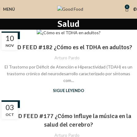
0
MENÚ
₡
Salud
SALUD
10
NOV
GOOD FEED #182 ¿Cómo es el TDHA en adultos?
Arturo Pardo
El Trastorno por Déficit de Atención e Hiperactividad (TDAH) es un
trastorno crónico del neurodesarrollo caracterizado por síntomas
com...
SIGUE LEYENDO
SALUD
03
OCT
GOOD FEED #177 ¿Cómo influye la música en la
salud del cerebro?
Arturo Pardo