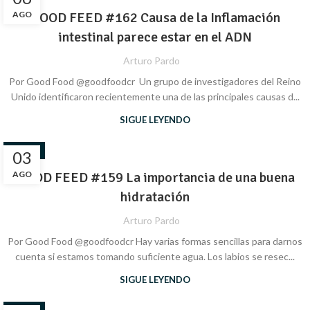
AGO
GOOD FEED #162 Causa de la Inflamación
intestinal parece estar en el ADN
Arturo Pardo
Por Good Food @goodfoodcr Un grupo de investigadores del Reino
Unido identificaron recientemente una de las principales causas d...
SIGUE LEYENDO
SALUD
03
AGO
GOOD FEED #159 La importancia de una buena
hidratación
Arturo Pardo
Por Good Food @goodfoodcr Hay varias formas sencillas para darnos
cuenta si estamos tomando suficiente agua. Los labios se resec...
SIGUE LEYENDO