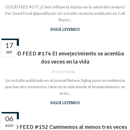
GOOD FEED #177 ¿Cómo influye la música en la salud del cerebro?
Por Good Food @goodfoodc Un estudio reciente publicado en Cell
Repor...
SIGUE LEYENDO
SALUD
17
SEP
GOOD FEED #174 El envejecimiento se acentúa
dos veces en la vida
Arturo Pardo
Un estudio publicado en el journal Nature Aging puso en evidencia
que hay dos momentos clave en la vida donde el envejecimiento se
acen...
SIGUE LEYENDO
SALUD
06
GOOD FEED #152 Caminemos al menos tres veces
AGO