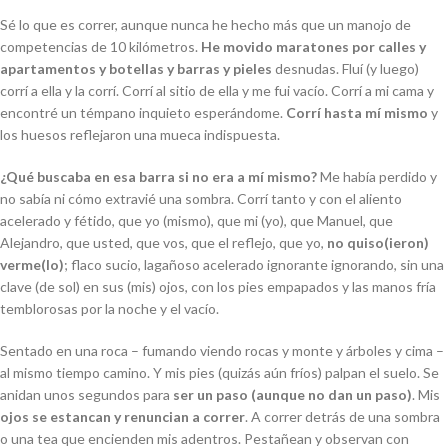
Sé lo que es correr, aunque nunca he hecho más que un manojo de
competencias de 10 kilómetros.
He movido maratones por calles y
apartamentos y botellas y barras y pieles
desnudas. Fluí (y luego)
corrí a ella y la corrí. Corrí al sitio de ella y me fui vacío. Corrí a mi cama y
encontré un témpano inquieto esperándome.
Corrí hasta mí mismo
y
los huesos reflejaron una mueca indispuesta.
¿Qué buscaba en esa barra si no era a mí mismo?
Me había perdido y
no sabía ni cómo extravié una sombra. Corrí tanto y con el aliento
acelerado y fétido, que yo (mismo), que mi (yo), que Manuel, que
Alejandro, que usted, que vos, que el reflejo, que yo,
no quiso(ieron)
verme(lo)
; flaco sucio, lagañoso acelerado ignorante ignorando, sin una
clave (de sol) en sus (mis) ojos, con los pies empapados y las manos fría
temblorosas por la noche y el vacío.
Sentado en una roca – fumando viendo rocas y monte y árboles y cima –
al mismo tiempo camino. Y mis pies (quizás aún fríos) palpan el suelo. Se
anidan unos segundos para
ser un paso (aunque no dan un paso)
. Mis
ojos se estancan y renuncian a correr
. A correr detrás de una sombra
o una tea que encienden mis adentros. Pestañean y observan con