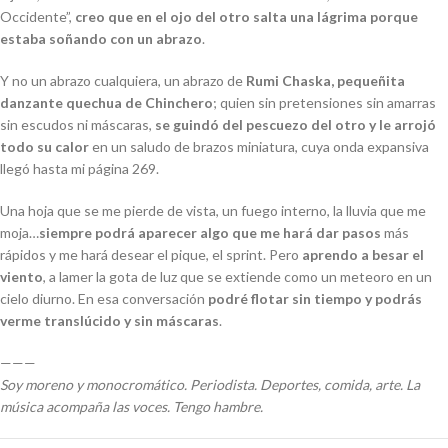
Occidente”,
creo que en el ojo del otro salta una lágrima porque
estaba soñando con un abrazo
.
Y no un abrazo cualquiera, un abrazo de
Rumi Chaska, pequeñita
danzante quechua de Chinchero
; quien sin pretensiones sin amarras
sin escudos ni máscaras,
se guindó del pescuezo del otro y le arrojó
todo su calor
en un saludo de brazos miniatura, cuya onda expansiva
llegó hasta mi página 269.
Una hoja que se me pierde de vista, un fuego interno, la lluvia que me
moja…
siempre podrá aparecer algo que me hará dar pasos
más
rápidos y me hará desear el pique, el
sprint
. Pero
aprendo a besar el
viento
, a lamer la gota de luz que se extiende como un meteoro en un
cielo diurno. En esa conversación
podré flotar sin tiempo y podrás
verme translúcido y sin máscaras
.
———
Soy moreno y monocromático. Periodista. Deportes, comida, arte. La
música acompaña las voces. Tengo hambre.