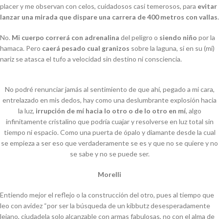
placer y me observan con celos, cuidadosos casi temerosos, para
evitar
lanzar una mirada que dispare una carrera de 400 metros con vallas
.
No.
Mi cuerpo correrá con adrenalina
del peligro o
siendo niño
por la
hamaca. Pero
caerá pesado cual granizos
sobre la laguna, si en su (mi)
nariz se atasca el tufo a velocidad sin destino ni consciencia.
No podré renunciar jamás al sentimiento de que ahí, pegado a mi cara,
entrelazado en mis dedos, hay como una deslumbrante explosión hacia
la luz,
irrupción de mí hacia lo otro o de lo otro en mí
, algo
infinitamente cristalino que podría cuajar y resolverse en luz total sin
tiempo ni espacio. Como una puerta de ópalo y diamante desde la cual
se empieza a ser eso que verdaderamente se es y que no se quiere y no
se sabe y no se puede ser.
Morelli
Entiendo mejor el reflejo o la construcción del otro, pues al tiempo que
leo con avidez “por ser la búsqueda de un kibbutz desesperadamente
lejano, ciudadela solo alcanzable con armas fabulosas, no con el alma de