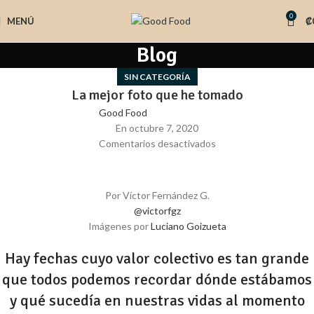
0
MENÚ
₡
Blog
SIN CATEGORÍA
La mejor foto que he tomado
Good Food
En octubre 7, 2020
Comentarios desactivados
Por Víctor Fernández G.
@victorfgz
Imágenes por
Luciano Goizueta
Hay fechas cuyo valor colectivo es tan grande
que todos podemos recordar dónde
estábamos
y qué sucedía en nuestras vidas al momento