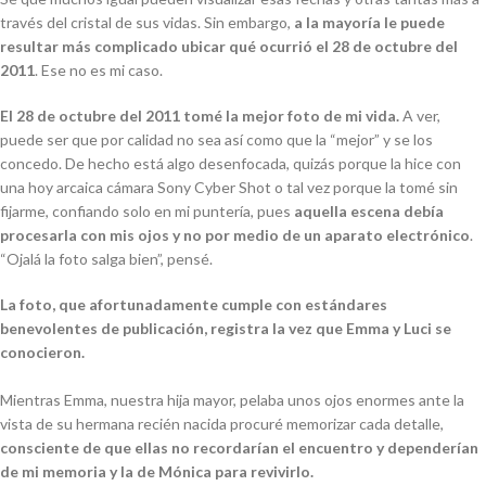
través del cristal
de sus vidas. Sin embargo,
a la mayoría le puede
resultar más complicado ubicar qué
ocurrió el 28 de octubre del
2011
. Ese no es mi caso.
El 28 de octubre del 2011 tomé la mejor foto de mi vida.
A ver,
puede ser que por calidad no sea así como que la “mejor” y se los
concedo. De
hecho está algo desenfocada, quizás porque la hice con
una hoy arcaica cámara Sony
Cyber Shot o tal vez porque la tomé sin
fijarme, confiando solo en mi puntería, pues
aquella
escena debía
procesarla con mis ojos y no por medio de un aparato electrónico
.
“Ojalá la
foto salga bien”, pensé.
La foto, que afortunadamente cumple con estándares
benevolentes de publicación, registra la vez que Emma y Luci se
conocieron.
Mientras Emma, nuestra hija mayor, pelaba unos ojos enormes ante la
vista de su hermana
recién nacida procuré memorizar cada detalle,
consciente de que ellas no recordarían el
encuentro y dependerían
de mi memoria y la de Mónica para revivirlo.