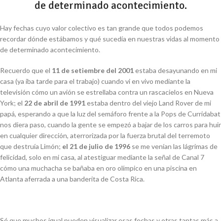
de determinado acontecimiento.
Hay fechas cuyo valor colectivo es tan grande que todos podemos
recordar dónde
estábamos y qué sucedía en nuestras vidas al momento
de determinado acontecimiento.
Recuerdo que el
11 de setiembre del 2001
estaba desayunando en mi
casa (ya iba tarde
para el trabajo) cuando vi en vivo mediante la
televisión cómo un avión se estrellaba contra
un rascacielos en Nueva
York; el
22 de abril de 1991
estaba dentro del viejo Land Rover de
mi
papá, esperando a que la luz del semáforo frente a la Pops de Curridabat
nos diera
paso, cuando la gente se empezó a bajar de los carros para huir
en cualquier dirección,
aterrorizada por la fuerza brutal del terremoto
que destruía Limón;
el 21 de julio de 1996
se
me venían las lágrimas de
felicidad, solo en mi casa, al atestiguar mediante la señal de
Canal 7
cómo una muchacha se bañaba en oro olímpico en una piscina en
Atlanta
aferrada a una banderita de Costa Rica.
Sé que muchos igual pueden visualizar esas fechas y otras tantas más a