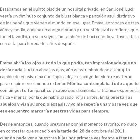
Estábamos en el quinto piso de un hospital privado, en San José. Luci
vestía un diminuto
conjunto de blusa blanca y pantalón azul, distintivo
de los bebés que vienen al mundo en
ese lugar. Emma, entonces de tres
años y medio, andaba un abrigo morado y un vestido
azul con flores que
fue el favorito, no solo suyo, sino también de Luci cuando ya tuvo la
talla
correcta para heredarlo, años después.
Emma abría los ojos a todo lo que podía, tan impresionada que no
decía nada.
Luci no
abría los ojos, aún acostumbrándose al abrupto
cambio de ecosistema que implica dejar el
acogedor vientre materno
para respirar en el mundo exterior.
Mónica contemplaba todo
aquello
con un gesto tan pacífico y sabio
que disimulaba la titánica experiencia
física y
mental por la que había pasado horas antes.
En la puerta, los
abuelos vivían su propio
éxtasis,
y
yo me repetía una y otra vez que
ese encuentro marcaría nuestras vidas para
siempre.
Desde entonces, cuando preguntan por mi momento favorito, no dudo
en contestar que
sucedió en la tarde del 28 de octubre del 2011,
cuando pude ver a nuestras hijas por
primera vez frente a frente.