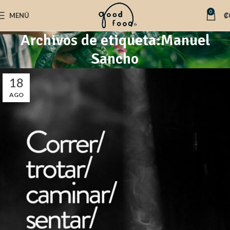
0
MENÚ
₡
Archivos de etiqueta:Manuel
Sancho
18
AGO