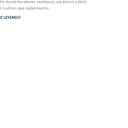
 donde los planes cambiaron, me atrevo a decir
Sobre un pr
s tuvimos que replantearno...
UE LEYENDO