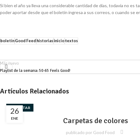
Si bien el año ya lleva una considerable cantidad de días, todavía no es
poder aportar desde que el boletín ingresa a sus correos, o cuando se 
boletín
Good Feed
historias
inicio
textos
Más nuevo
Playlist de la semana: 50-65 Feels Good!
Artículos Relacionados
BIENESTAR
26
ENE
Carpetas de colores
publicado por
Good Food