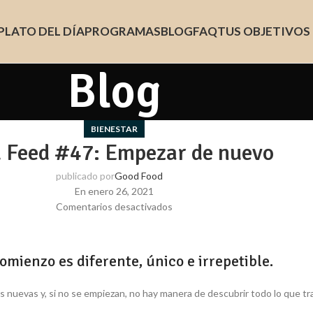
PLATO DEL DÍA
PROGRAMAS
BLOG
FAQ
TUS OBJETIVOS
Blog
BIENESTAR
 Feed #47: Empezar de nuevo
publicado por
Good Food
En enero 26, 2021
Comentarios desactivados
omienzo es diferente, único e irrepetible.
s nuevas y, si no se empiezan, no hay manera de descubrir todo lo que tr