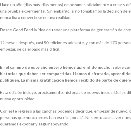
Hace un año (días más-días menos) empezamos oficialmente a crear y difu
una prueba experimental. Sin embargo, si no tomábamos la decisión de em
nunca iba a convertirse en una realidad.
Desde Good Food la idea de tener una plataforma de generación de conte
12 meses después, casi 50 ediciones adelante, y con más de 170 persona
empezar, se da el paso más difícil.
En el camino de este año entero hemos aprendido mucho: sobre cóm
historias que deben ser compartidas. Hemos disfrutado, aprendido, r
publiquen. La misma gratificación hemos recibido de parte de quien
Esta edición incluye, precisamente, historias de nuevos inicios. De los di
nueva oportunidad.
Con este regreso a las canchas podemos decir que, empezar de nuevo, co
personas que nunca antes han escrito por acá. Nos entusiasma ver nue
queremos exponer y seguir apoyando.