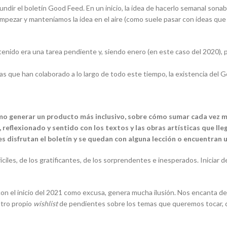
ndir el boletín Good Feed. En un inicio, la idea de hacerlo semanal son
pezar y manteníamos la idea en el aire (como suele pasar con ideas que 
nido era una tarea pendiente y, siendo enero (en este caso del 2020), p
s que han colaborado a lo largo de todo este tiempo, la existencia del 
o generar un producto más inclusivo, sobre cómo sumar cada vez má
eflexionado y sentido con los textos y las obras artísticas que lle
es disfrutan el boletín y se quedan con alguna lección o encuentran
fíciles, de los gratificantes, de los sorprendentes e inesperados. Iniciar 
n el inicio del 2021 como excusa, genera mucha ilusión. Nos encanta des
stro propio
wishlist
de pendientes sobre los temas que queremos tocar, de