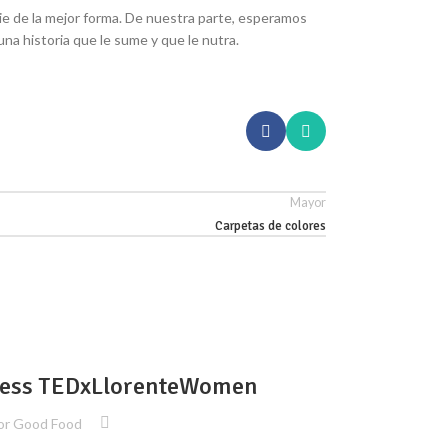
icie de la mejor forma. De nuestra parte, esperamos
na historia que le sume y que le nutra.
Mayor
Carpetas de colores
ARTURO PARD
08
less TEDxLlorenteWomen
NOV
or
Good Food