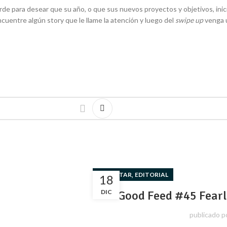
 tarde para desear que su año, o que sus nuevos proyectos y objetivos, in
encuentre algún
story
que le llame la atención y luego del
swipe up
venga u
,
BIENESTAR
EDITORIAL
18
DIC
Good Feed #45 Fear
publicado p