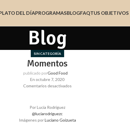
PLATO DEL DÍA
PROGRAMAS
BLOG
FAQ
TUS OBJETIVOS
Blog
SIN CATEGORÍA
Momentos
publicado por
Good Food
En octubre 7, 2020
Comentarios desactivados
Por Lucía Rodríguez
@luciarodriguezc
Imágenes por
Luciano Goizueta