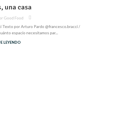
, una casa
OCT
Goo
or
Good Food
i Texto por Arturo Pardo @francesco.bracci /
Por Arturo Pard
uánto espacio necesitamos par...
UE LEYENDO