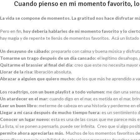
Cuando pienso en mi momento favorito, lo 
La vida se compone de momentos. La gratitud nos hace disfrutar má
Pero en fin,
hoy debería hablarles de mi momento favorito y lo ciert
hay magia y de repente te llenás de momentos favoritos. Acá un listado
Un desayuno de sábado:
prepararlo con calma y buena música y disfruta
Tomarme un trago después de un día cansado:
el legítimo desahogo, 
Quitarme el brassier al final del día:
creo que este no necesita mayor e
Llorar de la risa:
liberación absoluta.
Abrazar a alguien que quiero mucho:
de los que más he aprendido a va
Los roadtrips, con un buen playlist a todo volumen:
me dan una sensac
Un atardecer en el mar:
cuando digo en el mar, es metida en el mar, brin
Leer un buen libro:
meterme de cabeza en una historia y perderme en el
Llegar a mi casa después de mucho tiempo fuera:
es un sentimiento de
Conocer un lugar nuevo:
esta es una de las cosas que me parece más em
La lista, si se ponen a pensarlo, puede ser infinita. Creo que si algo po
permite ahora apreciarlas más.
Muchos de los momentos favoritos de lo
maravilloso: tener la posibilidad de coleccionar momentos favoritos por 