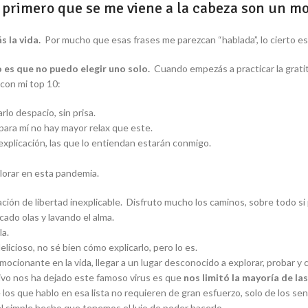
primero que se me viene a la cabeza son un mon
s la vida.
Por mucho que esas frases me parezcan “hablada”, lo cierto es
o es que no puedo elegir uno solo.
Cuando empezás a practicar la grati
 con mi top 10:
rlo despacio, sin prisa.
para mí no hay mayor relax que este.
xplicación, las que lo entiendan estarán conmigo.
lorar en esta pandemia.
ión de libertad inexplicable. Disfruto mucho los caminos, sobre todo si
cado olas y lavando el alma.
la.
licioso, no sé bien cómo explicarlo, pero lo es.
ocionante en la vida, llegar a un lugar desconocido a explorar, probar y
sitivo nos ha dejado este famoso virus es que
nos limitó la mayoría de l
s que hablo en esa lista no requieren de gran esfuerzo, solo de los sent
el simple hecho que tenemos el lujo de poder hacerlo.