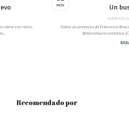
uevo
NOV
Un bus
publicado p
os viene con retos,
Sobre un proyecto de Francesco Bracc
...
@micromacro.costarica ¿C
SIG
Recomendado por