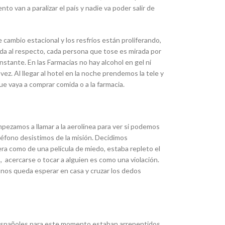
o van a paralizar el país y nadie va poder salir de
cambio estacional y los resfríos están proliferando,
ada al respecto, cada persona que tose es mirada por
tante. En las Farmacias no hay alcohol en gel ni
ez. Al llegar al hotel en la noche prendemos la tele y
e vaya a comprar comida o a la farmacia.
pezamos a llamar a la aerolínea para ver si podemos
éfono desistimos de la misión. Decidimos
era como de una película de miedo, estaba repleto el
acercarse o tocar a alguien es como una violación.
 nos queda esperar en casa y cruzar los dedos
os españoles para este momento estaban arrepentidos