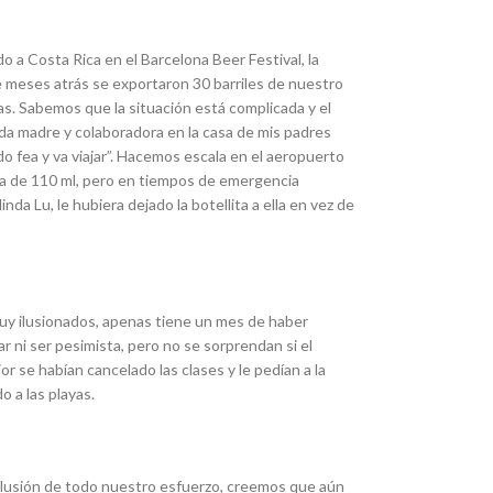
 a Costa Rica en el Barcelona Beer Festival, la
e meses atrás se exportaron 30 barriles de nuestro
. Sabemos que la situación está complicada y el
a madre y colaboradora en la casa de mis padres
do fea y va viajar”. Hacemos escala en el aeropuerto
 era de 110 ml, pero en tiempos de emergencia
a Lu, le hubiera dejado la botellita a ella en vez de
muy ilusionados, apenas tiene un mes de haber
 ni ser pesimista, pero no se sorprendan si el
 se habían cancelado las clases y le pedían a la
 a las playas.
 ilusión de todo nuestro esfuerzo, creemos que aún