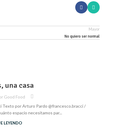
Mayor
No quiero ser normal
ARTURO PARD
29
, una casa
OCT
Goo
or
Good Food
i Texto por Arturo Pardo @francesco.bracci /
Por Arturo Pard
uánto espacio necesitamos par...
UE LEYENDO