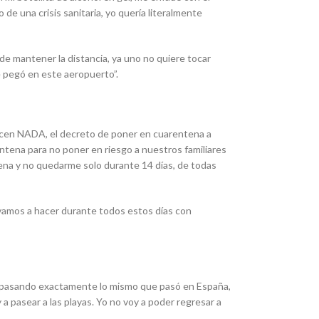
de una crisis sanitaria, yo quería literalmente
e mantener la distancia, ya uno no quiere tocar
e pegó en este aeropuerto”.
dicen NADA, el decreto de poner en cuarentena a
ena para no poner en riesgo a nuestros familiares
mena y no quedarme solo durante 14 días, de todas
 vamos a hacer durante todos estos días con
tá pasando exactamente lo mismo que pasó en España,
 a pasear a las playas. Yo no voy a poder regresar a