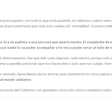
muy preocupados con todo lo que está pasando, no sabemos cuánto vamo
r al personal hasta que todo esto vuelva a la ¨normalidad¨. Estamos ha
cer. Era mi padrino y una persona que quería mucho. El compinche de
e, casi nadie lo va poder acompañar y no voy a poder estar al lado d
 drásticamente. Hay que vivir cada segundo, cada minuto, porque solo s
 a aquellas personas que nos hacen bien y a los que nos cuidan. Sonreír, 
r sentado. Aprendamos de los errores que cometieron los otros países 
 al mundo adelante.
strucciones del Gobierno, nos apoyamos unos a los otros y remamos todos 