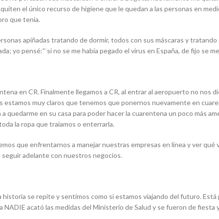
quiten el único recurso de higiene que le quedan a las personas en medio 
oro que tenía.
sonas apiñadas tratando de dormir, todos con sus máscaras y tratando d
; yo pensé:”¨si no se me había pegado el virus en España, de fijo se m
ntena en CR. Finalmente llegamos a CR, al entrar al aeropuerto no nos 
ros estamos muy claros que tenemos que ponernos nuevamente en cuarent
vita a quedarme en su casa para poder hacer la cuarentena un poco más a
toda la ropa que traíamos o enterrarla.
enemos que enfrentarnos a manejar nuestras empresas en línea y ver qué
de seguir adelante con nuestros negocios.
a historia se repite y sentimos como si estamos viajando del futuro. Es
ca NADIE acató las medidas del Ministerio de Salud y se fueron de fiesta y