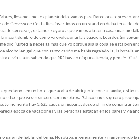
s Fabres, llevamos meses planeándolo, vamos para Barcelona representando
es de Cerveza de Costa Rica invertimos en un stand en dicha feria, desd
a de cervezas); estamos seguros que vamos a traer a casa unas medallas
 incertidumbre de cómo va evolucionar la situación. Lourdes (mi segund
y me dijo “usted la necesita más que yo porque allá la cosa se está ponien
a de alcohol en gel que con tanto cariño me había regalado Lu, la botella
a el virus aún sabiendo que NO hay en ninguna tienda, y pensé: “Qué lind
 a quedarnos en un hotel que acaba de abrir junto con su familia, están 
nos dice que va ser sincero con nosotros: “Chicos no os quiero preocupar
 este momento hay 1.622 casos en España; desde el fin de semana anterior
cía época de vacaciones y las personas estaban en los bares y viajando
ias no paran de hablar del tema. Nosotros, ingenuamente y manteniendo la