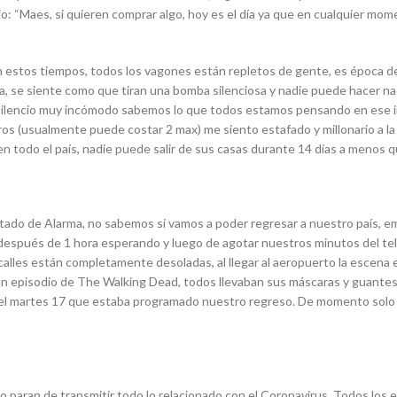
: “Maes, si quieren comprar algo, hoy es el día ya que en cualquier moment
 estos tiempos, todos los vagones están repletos de gente, es época de 
ra, se siente como que tiran una bomba silenciosa y nadie puede hacer n
 silencio muy incómodo sabemos lo que todos estamos pensando en ese ins
ros (usualmente puede costar 2 max) me siento estafado y millonario a la v
 todo el país, nadie puede salir de sus casas durante 14 días a menos qu
tado de Alarma, no sabemos si vamos a poder regresar a nuestro país, em
después de 1 hora esperando y luego de agotar nuestros minutos del tel
calles están completamente desoladas, al llegar al aeropuerto la escena 
n episodio de The Walking Dead, todos llevaban sus máscaras y guantes, 
sta el martes 17 que estaba programado nuestro regreso. De momento solo
no paran de transmitir todo lo relacionado con el Coronavirus. Todos l