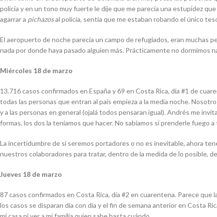
policía y en un tono muy fuerte le dije que me parecía una estupidez que 
agarrar a
pichazos
al policía, sentía que me estaban robando el único tes
El aeropuerto de noche parecía un campo de refugiados, eran muchas per
nada por donde haya pasado alguien más. Prácticamente no dormimos nada
Miércoles 18 de marzo
13.716 casos confirmados en España y 69 en Costa Rica, día #1 de cuare
todas las personas que entran al país empieza a la media noche. Nosot
y a las personas en general (ojalá todos pensaran igual). Andrés me in
formas, los dos la teníamos que hacer. No sabíamos sí prenderle fuego a 
La incertidumbre de si seremos portadores o no es inevitable, ahora t
nuestros colaboradores para tratar, dentro de la medida de lo posible, 
Jueves 18 de marzo
87 casos confirmados en Costa Rica, día #2 en cuarentena. Parece que l
los casos se disparan día con día y el fin de semana anterior en Costa Ri
mi casa ni ver a mi familia quien sabe hasta cuándo.