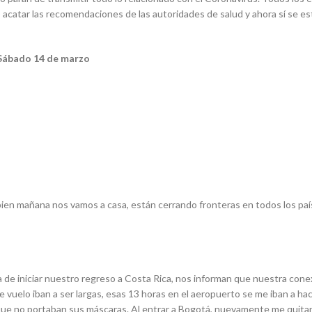
 acatar las recomendaciones de las autoridades de salud y ahora sí se 
Sábado 14 de marzo
ien mañana nos vamos a casa, están cerrando fronteras en todos los país
 de iniciar nuestro regreso a Costa Rica, nos informan que nuestra co
 vuelo iban a ser largas, esas 13 horas en el aeropuerto se me iban a hace
e no portaban sus máscaras. Al entrar a Bogotá, nuevamente me quitan m