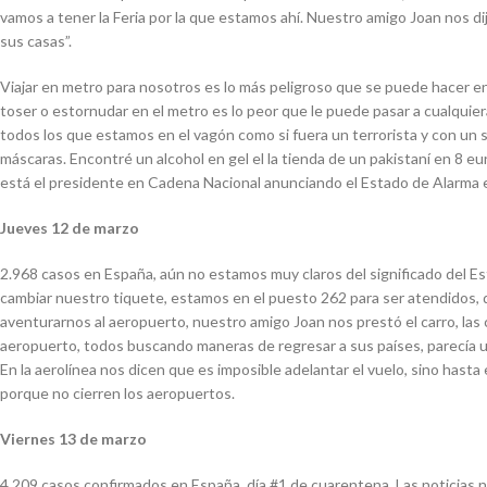
vamos a tener la Feria por la que estamos ahí. Nuestro amigo Joan nos dijo
sus casas”.
Viajar en metro para nosotros es lo más peligroso que se puede hacer en
toser o estornudar en el metro es lo peor que le puede pasar a cualquie
todos los que estamos en el vagón como si fuera un terrorista y con un
máscaras. Encontré un alcohol en gel el la tienda de un pakistaní en 8 eu
está el presidente en Cadena Nacional anunciando el Estado de Alarma en
Jueves 12 de marzo
2.968 casos en España, aún no estamos muy claros del significado del Es
cambiar nuestro tiquete, estamos en el puesto 262 para ser atendidos, 
aventurarnos al aeropuerto, nuestro amigo Joan nos prestó el carro, las 
aeropuerto, todos buscando maneras de regresar a sus países, parecía u
En la aerolínea nos dicen que es imposible adelantar el vuelo, sino ha
porque no cierren los aeropuertos.
Viernes 13 de marzo
4.209 casos confirmados en España, día #1 de cuarentena. Las noticias 