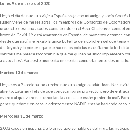
Lunes 9 de marzo del 2020
Llegó el día de nuestro viaje a España, viajo con mi amigo y socio André
ilusión viene de meses atrás, los miembros del Consorcio de Exportador
producto y estamos todos compitiendo en el Beer Challenge (competenci
brote de Covid-19 está avanzando en España, de momento estamos con la
desde que nací) me regaló la única botellita de alcohol en gel que tenía 
de Bogotá y lo primero que me hacen los policías es quitarme la botellit
sanitaria me parece inconcebible que me quiten mi único implemento contr
a estos hps”. Para este momento me sentía completamente desarmado.
Martes 10 de marzo
Llegamos a Barcelona, nos recibe nuestro amigo catalán Joan. Nos invitó
abierto. Está muy feliz de que conozcamos su proyecto, pero de entrada 
evento al que vienen lo cancelan, las cosas se están poniendo mal”. Para
gente quedarse en casa, evidentemente NADIE estaba haciendo caso, pare
Miércoles 11 de marzo
2.002 casos en España. De lo único que se habla es del virus, las notic