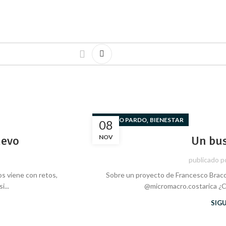
,
ARTURO PARDO
BIENESTAR
08
uevo
NOV
Un bus
publicado p
os viene con retos,
Sobre un proyecto de Francesco Bracc
...
@micromacro.costarica ¿C
SIG