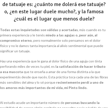
de tatuaje es: ¿cuánto me dolerá ese tatuaje?
o, ¿en este lugar duele mucho?, y la famosa
¿cuál es el lugar que menos duele?
Todas estas inquietudes son válidas y acertadas
, más cuando es tu
primera experiencia y le tenés
miedo a las agujas o, peor aún, al
compromiso eterno
, pero normalmente solo pensamos en el dolor
físico y no le damos tanta importancia al alivio sentimental que puede
significar un tatuaje.
Hay una experiencia que le gana al dolor físico de una aguja con tinta
perforando miles de veces tu piel, es
la satisfacción de hacer tributo
a esa mascota
que te enseña a amar de una forma distinta a la que
experimentás desde que nacés. Esta práctica toca cada una de las fibras
más sensibles del alma y lo sé porque
recientemente perdí a uno de
los amores más importantes de mi vida, mi Pinto lindo.
Al estudio acude un importante número de
personas buscando la
posibilidad de cerrar algún capítulo no resuelto
por la pérdida de una