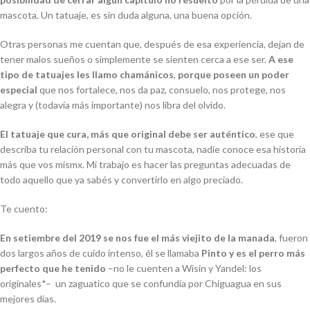
mascota. Un tatuaje, es sin duda alguna, una buena opción.
Otras personas me cuentan que, después de esa experiencia, dejan de
tener malos sueños o simplemente se sienten cerca a ese ser.
A ese
tipo de tatuajes les llamo chamánicos
,
porque poseen un poder
especial
que nos fortalece, nos da paz, consuelo, nos protege, nos
alegra y (todavía más importante) nos libra del olvido.
El tatuaje que cura, más que original debe ser auténtico
, ese que
describa tu relación personal con tu mascota, nadie conoce esa historia
más que vos mismx. Mi trabajo es hacer las preguntas adecuadas de
todo aquello que ya sabés y convertirlo en algo preciado.
Te cuento:
En setiembre del 2019 se nos fue el más viejito de la manada
, fueron
dos largos años de cuido intenso, él se llamaba
Pinto y es el perro más
perfecto que he tenido
–no le cuenten a Wisin y Yandel: los
originales*– un zaguatico que se confundía por Chiguagua en sus
mejores días.