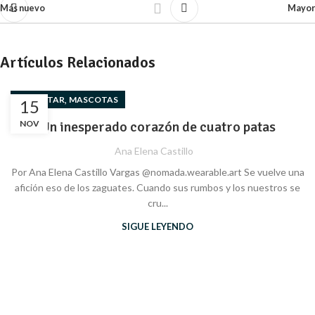
Más nuevo
Mayor
Artículos Relacionados
,
BIENESTAR
MASCOTAS
15
NOV
Un inesperado corazón de cuatro patas
Ana Elena Castillo
Por Ana Elena Castillo Vargas @nomada.wearable.art Se vuelve una
afición eso de los zaguates. Cuando sus rumbos y los nuestros se
cru...
SIGUE LEYENDO