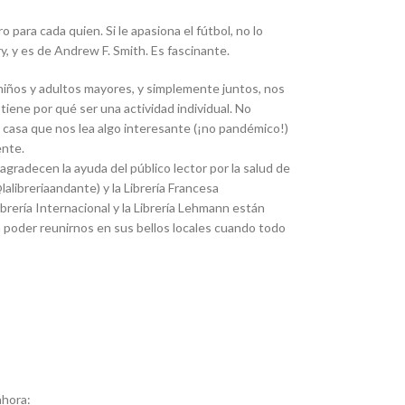
para cada quien. Si le apasiona el fútbol, no lo
y, y es de Andrew F. Smith. Es fascinante.
 niños y adultos mayores, y simplemente juntos, nos
tiene por qué ser una actividad individual. No
la casa que nos lea algo interesante (¡no pandémico!)
ente.
 agradecen la ayuda del público lector por la salud de
alibreriaandante) y la Librería Francesa
ibrería Internacional y la Librería Lehmann están
 poder reunirnos en sus bellos locales cuando todo
ahora: