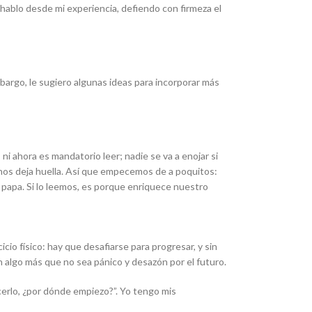
e hablo desde mi experiencia, defiendo con firmeza el
rgo, le sugiero algunas ideas para incorporar más
i ahora es mandatorio leer; nadie se va a enojar si
to nos deja huella. Así que empecemos de a poquitos:
a papa. Si lo leemos, es porque enriquece nuestro
io físico: hay que desafiarse para progresar, y sin
n algo más que no sea pánico y desazón por el futuro.
erlo, ¿por dónde empiezo?”. Yo tengo mis