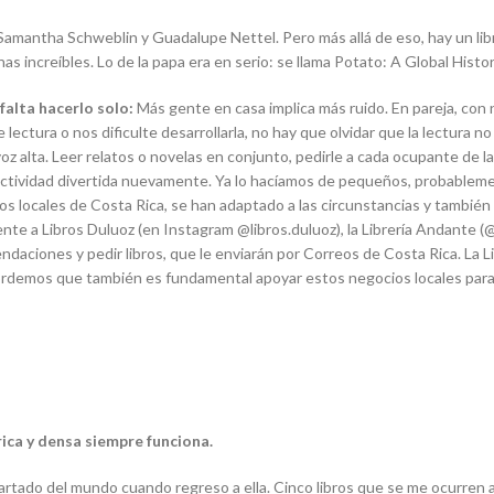
mantha Schweblin y Guadalupe Nettel. Pero más allá de eso, hay un libro 
 increíbles. Lo de la papa era en serio: se llama Potato: A Global Histor
falta hacerlo solo:
Más gente en casa implica más ruido. En pareja, con
tura o nos dificulte desarrollarla, no hay que olvidar que la lectura no 
 voz alta. Leer relatos o novelas en conjunto, pedirle a cada ocupante de 
actividad divertida nuevamente. Ya lo hacíamos de pequeños, probablem
cios locales de Costa Rica, se han adaptado a las circunstancias y también
te a Libros Duluoz (en Instagram @libros.duluoz), la Librería Andante (@l
endaciones y pedir libros, que le enviarán por Correos de Costa Rica. La L
ordemos que también es fundamental apoyar estos negocios locales para
rica y densa siempre funciona.
rtado del mundo cuando regreso a ella. Cinco libros que se me ocurren 