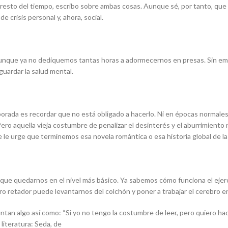
 el resto del tiempo, escribo sobre ambas cosas. Aunque sé, por tanto, qu
 crisis personal y, ahora, social.
unque ya no dediquemos tantas horas a adormecernos en presas. Sin emba
guardar la salud mental.
orada es recordar que no está obligado a hacerlo. Ni en épocas normales n
ar. Pero aquella vieja costumbre de penalizar el desinterés y el aburrimien
ie le urge que terminemos esa novela romántica o esa historia global de l
ue quedarnos en el nivel más básico. Ya sabemos cómo funciona el ejercic
bro retador puede levantarnos del colchón y poner a trabajar el cerebro e
n algo así como: “Si yo no tengo la costumbre de leer, pero quiero hac
 literatura: Seda, de