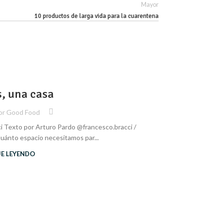
Mayor
10 productos de larga vida para la cuarentena
ARTURO PARD
29
, una casa
OCT
Goo
or
Good Food
i Texto por Arturo Pardo @francesco.bracci /
Por Arturo Pard
uánto espacio necesitamos par...
UE LEYENDO