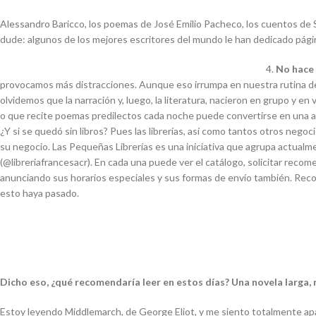
Alessandro Baricco, los poemas de José Emilio Pacheco, los cuentos de Sa
dude: algunos de los mejores escritores del mundo le han dedicado páginas
No hace 
provocamos más distracciones. Aunque eso irrumpa en nuestra rutina de lec
olvidemos que la narración y, luego, la literatura, nacieron en grupo y en
o que recite poemas predilectos cada noche puede convertirse en una 
¿Y si se quedó sin libros? Pues las librerías, así como tantos otros nego
su negocio. Las Pequeñas Librerías es una iniciativa que agrupa actualmen
(@libreriafrancesacr). En cada una puede ver el catálogo, solicitar recom
anunciando sus horarios especiales y sus formas de envío también. Rec
esto haya pasado.
Dicho eso, ¿qué recomendaría leer en estos días? Una novela larga, 
Estoy leyendo Middlemarch, de George Eliot, y me siento totalmente apa