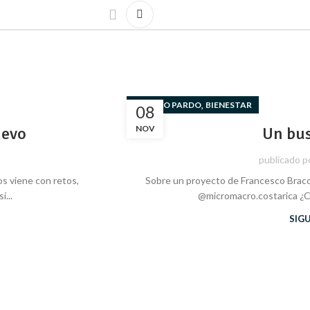
,
ARTURO PARDO
BIENESTAR
08
uevo
NOV
Un bus
publicado p
os viene con retos,
Sobre un proyecto de Francesco Bracc
...
@micromacro.costarica ¿C
SIG