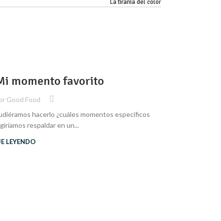
La tiranía del color
,
EDITORIAL
UN
30
Mi momento favorito
Good Feed
SEP
or
Good Food
udiéramos hacerlo ¿cuáles momentos específicos
giríamos respaldar en un...
Edición especi
UE LEYENDO