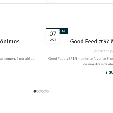
EDITORIAL
07
inónimos
OCT
Good Feed #37 
publicado p
jas comenzó por ahí de
Good Feed #37 Mi momento favorito Si p
.
de nuestra vida ele
SIG