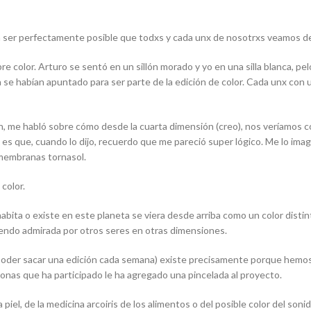
ser perfectamente posible que todxs y cada unx de nosotrxs veamos de 
 color. Arturo se sentó en un sillón morado y yo en una silla blanca, pe
a se habían apuntado para ser parte de la edición de color. Cada unx con 
n, me habló sobre cómo desde la cuarta dimensión (creo), nos veríamos 
to es que, cuando lo dijo, recuerdo que me pareció super lógico. Me lo i
 membranas tornasol.
color.
 habita o existe en este planeta se viera desde arriba como un color dist
iendo admirada por otros seres en otras dimensiones.
 poder sacar una edición cada semana) existe precisamente porque hemos
sonas que ha participado le ha agregado una pincelada al proyecto.
piel, de la medicina arcoiris de los alimentos o del posible color del son