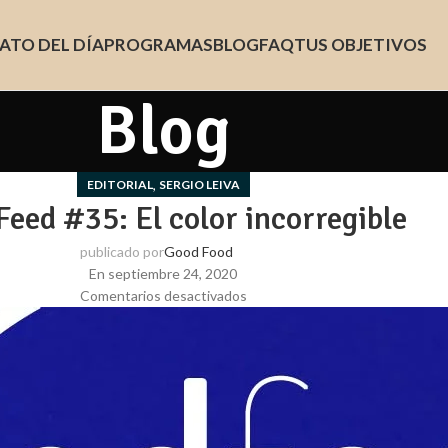
ATO DEL DÍA
PROGRAMAS
BLOG
FAQ
TUS OBJETIVOS
Blog
,
EDITORIAL
SERGIO LEIVA
Feed #35: El color incorregible
publicado por
Good Food
En septiembre 24, 2020
Comentarios desactivados