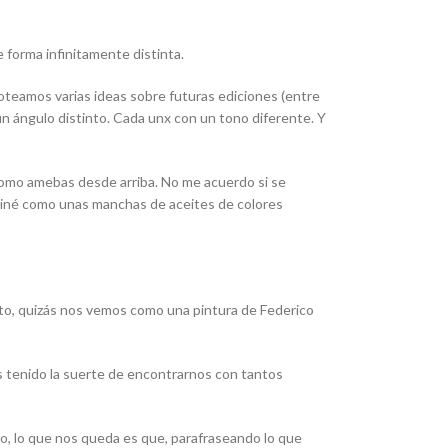
forma infinitamente distinta.
loteamos varias ideas sobre futuras ediciones (entre
un ángulo distinto. Cada unx con un tono diferente. Y
como amebas desde arriba. No me acuerdo si se
maginé como unas manchas de aceites de colores
into, quizás nos vemos como una pintura de Federico
 tenido la suerte de encontrarnos con tantos
ido, lo que nos queda es que, parafraseando lo que