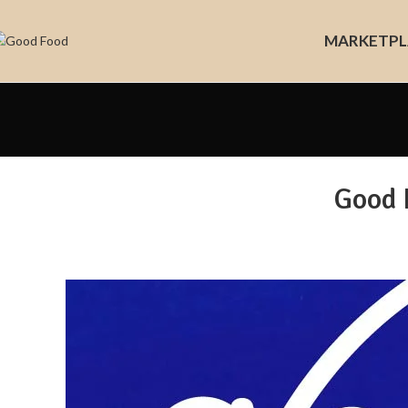
MARKET
PL
Good 