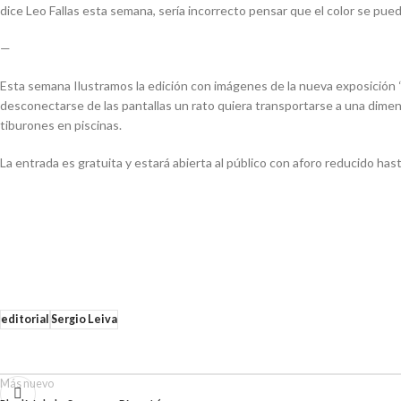
dice Leo Fallas esta semana, sería incorrecto pensar que el color se pu
—
Esta semana Ilustramos la edición con imágenes de la nueva exposición “
desconectarse de las pantallas un rato quiera transportarse a una dimens
tiburones en piscinas.
La entrada es gratuita y estará abierta al público con aforo reducido ha
editorial
Sergio Leiva
Más nuevo