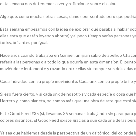
esta semana nos detenemos a ver y reflexionar sobre el color.
Algo que, como muchas otras cosas, damos por sentado pero que podría 
Esta semana empezamos con la idea de explorar qué pasaba al hablar sobre
ellas esta que están leyendo ahorita) y al poco tiempo varias personas y
todxs, brillantes por igual.
Hace años cuando trabajaba en Garnier, un gran sabio de apellido Chacó
refería a las personas o a todo lo que ocurría en esta dimensión. El pun
moviéndose lentamente y rozando entre ellas sin romper sus delicadas
Cada individuo con su propio movimiento. Cada unx con su propio brillo y 
Si eso fuera cierto, y si cada unx de nosotrxs y cada especie o cosa que
Herrero y, como planeta, no somos más que una obra de arte que está s
Este Good Feed #35 (sí, llevamos 35 semanas trabajando sin parar para
colores distintos. El Good Feed existe gracias a que cada una de las per
Ya sea que hablemos desde la perspectiva de un daltónico, del color de la 