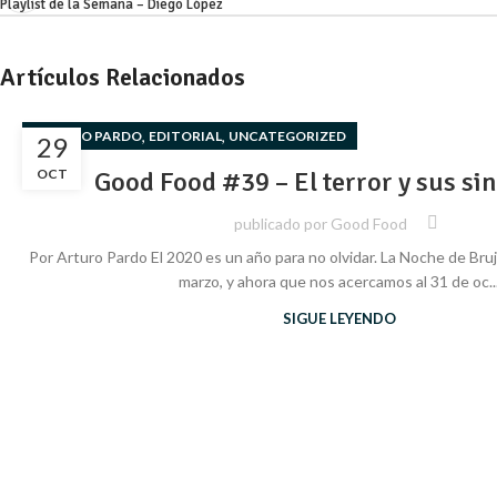
Playlist de la Semana – Diego López
Artículos Relacionados
,
,
ARTURO PARDO
EDITORIAL
UNCATEGORIZED
29
OCT
Good Food #39 – El terror y sus s
publicado por
Good Food
Por Arturo Pardo El 2020 es un año para no olvidar. La Noche de Bru
marzo, y ahora que nos acercamos al 31 de oc..
SIGUE LEYENDO