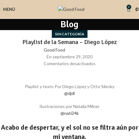
0
MENÚ
₡
Blog
SIN CATEGORÍA
Playlist de la Semana – Diego López
Good Food
En septiembre 29, 2020
Comentarios desactivados
Playlist y texto Por Diego López y Otto Silesky
@djdl
Ilustraciones por Natalia Milner
@nati24k
Acabo de despertar, y el sol no se filtra aún por
mi ventana.