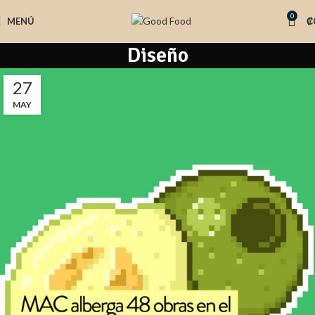
0
MENÚ
₡
Diseño
27
MAY