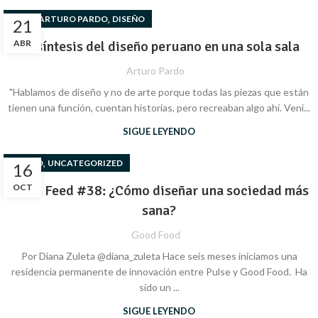
,
,
ARTE
ARTURO PARDO
DISEÑO
21
ABR
La síntesis del diseño peruano en una sola sala
Arturo Pardo
"Hablamos de diseño y no de arte porque todas las piezas que están
tienen una función, cuentan historias, pero recreaban algo ahí. Veni...
SIGUE LEYENDO
,
DISEÑO
UNCATEGORIZED
16
Good Feed #38: ¿Cómo diseñar una sociedad más
OCT
sana?
Good Food
Por Diana Zuleta @diana_zuleta Hace seis meses iniciamos una
residencia permanente de innovación entre Pulse y Good Food. Ha
sido un ...
SIGUE LEYENDO