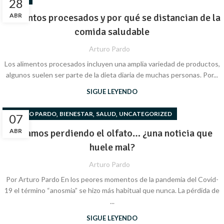
28
Alimentos procesados y por qué se distancian de la
ABR
comida saludable
Arturo Pardo
Los alimentos procesados incluyen una amplia variedad de productos,
algunos suelen ser parte de la dieta diaria de muchas personas. Por...
SIGUE LEYENDO
,
,
,
ARTURO PARDO
BIENESTAR
SALUD
UNCATEGORIZED
07
ABR
Estamos perdiendo el olfato… ¿una noticia que
huele mal?
Arturo Pardo
Por Arturo Pardo En los peores momentos de la pandemia del Covid-
19 el término “anosmia” se hizo más habitual que nunca. La pérdida de
...
SIGUE LEYENDO