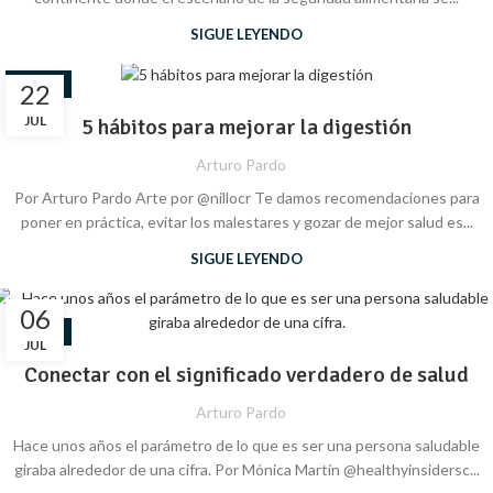
SIGUE LEYENDO
SALUD
22
JUL
5 hábitos para mejorar la digestión
Arturo Pardo
Por Arturo Pardo Arte por @nillocr Te damos recomendaciones para
poner en práctica, evitar los malestares y gozar de mejor salud es...
SIGUE LEYENDO
06
SALUD
JUL
Conectar con el significado verdadero de salud
Arturo Pardo
Hace unos años el parámetro de lo que es ser una persona saludable
giraba alrededor de una cifra. Por Mónica Martín @healthyinsidersc...