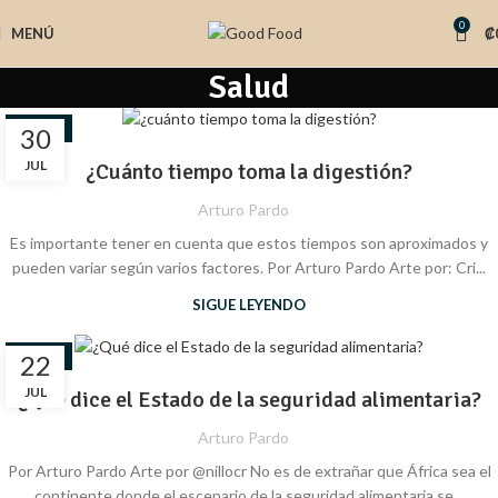
0
MENÚ
₡
Salud
SALUD
30
JUL
¿Cuánto tiempo toma la digestión?
Arturo Pardo
Es importante tener en cuenta que estos tiempos son aproximados y
pueden variar según varios factores. Por Arturo Pardo Arte por: Cri...
SIGUE LEYENDO
SALUD
22
JUL
¿Qué dice el Estado de la seguridad alimentaria?
Arturo Pardo
Por Arturo Pardo Arte por @nillocr No es de extrañar que África sea el
continente donde el escenario de la seguridad alimentaria se...