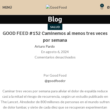
0
MENÚ
₡
Blog
SALUD
GOOD FEED #152 Caminemos al menos tres veces
por semana
Arturo Pardo
En agosto 6, 2024
Comentarios desactivados
Por Good Food
@goodfoodcr
Caminar tres veces por semana para aliviar el dolor de espalda reduce
casi a la mitad el riesgo de recurrencia, según un estudio publicado en
The Lancet. Alrededor de 800 millones de personas en el mundo sufren
de dolor lumbar, y siete de cada diez que se recuperan experimentan