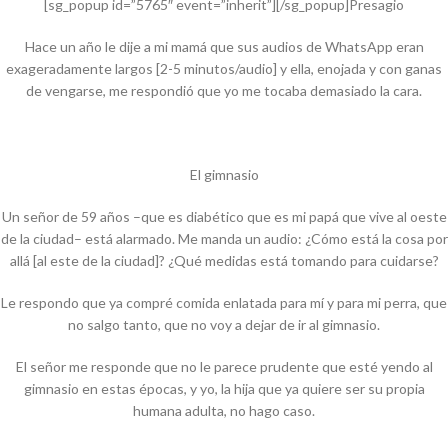
[sg_popup id=”5765″ event=”inherit”][/sg_popup]Presagio
Hace un año le dije a mi mamá que sus audios de WhatsApp eran
exageradamente largos [2-5 minutos/audio] y ella, enojada y con ganas
de vengarse, me respondió que yo me tocaba demasiado la cara.
El gimnasio
Un señor de 59 años –que es diabético que es mi papá que vive al oeste
de la ciudad– está alarmado. Me manda un audio: ¿Cómo está la cosa por
allá [al este de la ciudad]? ¿Qué medidas está tomando para cuidarse?
Le respondo que ya compré comida enlatada para mí y para mi perra, que
no salgo tanto, que no voy a dejar de ir al gimnasio.
El señor me responde que no le parece prudente que esté yendo al
gimnasio en estas épocas, y yo, la hija que ya quiere ser su propia
humana adulta, no hago caso.