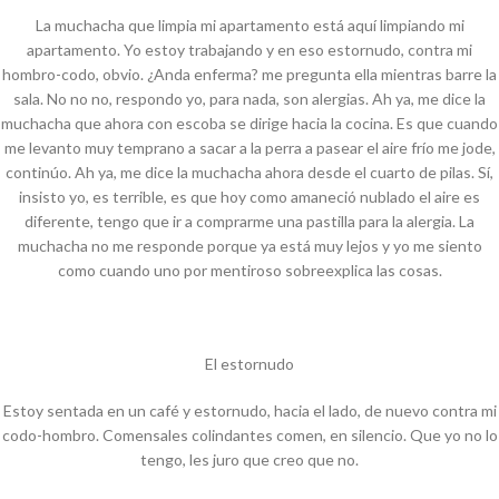
La muchacha que limpia mi apartamento está aquí limpiando mi
apartamento. Yo estoy trabajando y en eso estornudo, contra mi
hombro-codo, obvio. ¿Anda enferma? me pregunta ella mientras barre la
sala. No no no, respondo yo, para nada, son alergias. Ah ya, me dice la
muchacha que ahora con escoba se dirige hacia la cocina. Es que cuando
me levanto muy temprano a sacar a la perra a pasear el aire frío me jode,
continúo. Ah ya, me dice la muchacha ahora desde el cuarto de pilas. Sí,
insisto yo, es terrible, es que hoy como amaneció nublado el aire es
diferente, tengo que ir a comprarme una pastilla para la alergia. La
muchacha no me responde porque ya está muy lejos y yo me siento
como cuando uno por mentiroso sobreexplica las cosas.
El estornudo
Estoy sentada en un café y estornudo, hacia el lado, de nuevo contra mi
codo-hombro. Comensales colindantes comen, en silencio. Que yo no lo
tengo, les juro que creo que no.