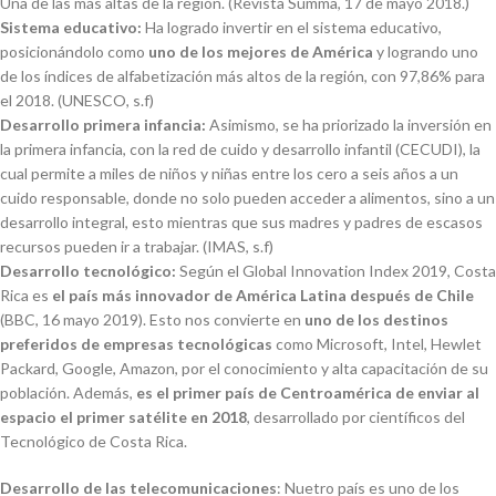
Una de las más altas de la región. (Revista Summa, 17 de mayo 2018.)
Sistema educativo:
Ha logrado invertir en el sistema educativo,
posicionándolo como
uno de los mejores de América
y logrando uno
de los índices de alfabetización más altos de la región, con 97,86% para
el 2018. (UNESCO, s.f)
Desarrollo primera infancia:
Asimismo, se ha priorizado la inversión en
la primera infancia, con la red de cuido y desarrollo infantil (CECUDI), la
cual permite a miles de niños y niñas entre los cero a seis años a un
cuido responsable, donde no solo pueden acceder a alimentos, sino a un
desarrollo integral, esto mientras que sus madres y padres de escasos
recursos pueden ir a trabajar. (IMAS, s.f)
Desarrollo tecnológico:
Según el
Global Innovation Index
2019, Costa
Rica es
el país más innovador de América Latina después de Chile
(BBC, 16 mayo 2019). Esto nos convierte en
uno de los destinos
preferidos de empresas tecnológicas
como Microsoft, Intel, Hewlet
Packard, Google, Amazon, por el conocimiento y alta capacitación de su
población. Además,
es el primer país de Centroamérica de enviar al
espacio el primer satélite en 2018
, desarrollado por científicos del
Tecnológico de Costa Rica.
Desarrollo de las telecomunicaciones
: Nuetro país es uno de los