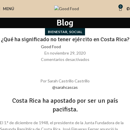
0
MENÚ
₡
Blog
,
BIENESTAR
SOCIAL
¿Qué ha significado no tener ejército en Costa Rica?
Good Food
En noviembre 29, 2020
Comentarios desactivados
Por Sarah Castrillo Castrillo
@sarahcascas
Costa Rica ha apostado por ser un país
pacifista.
El 1.° de diciembre de 1948, el presidente de la Junta Fundadora de la
Segunda República de Costa Rica, José Figueres Ferrer anunció la