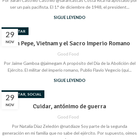
Por Sarah Castrillo Castrillo @sarahcascas Costa Rica ha apostado por
ser un país pacifista. El 1.° de diciembre de 1948, el president...
SIGUE LEYENDO
BIENESTAR
29
NOV
Don Pepe, Vietnam y el Sacro Imperio Romano
Good Food
Por Jaime Gamboa @jaimegam A propósito del Día de la Abolición del
Ejército. El militar del imperio romano, Publio Flavio Vegecio (qui...
SIGUE LEYENDO
,
BIENESTAR
SOCIAL
29
NOV
Cuidar, antónimo de guerra
Good Food
Por Natalia Díaz Zeledón @natdiaze Soy parte de la segunda
generación en mi familia que no sabe del ejército. Por supuesto, oímos