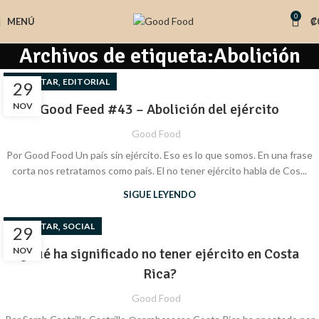
0
MENÚ
₡
Archivos de etiqueta:Abolición
,
BIENESTAR
EDITORIAL
29
NOV
Good Feed #43 – Abolición del ejército
Good Food
Por Good Food Un país sin ejército. Eso es lo que somos. En una frase
corta nos retratamos como país. El no tener ejército habla de Cos...
SIGUE LEYENDO
,
BIENESTAR
SOCIAL
29
NOV
¿Qué ha significado no tener ejército en Costa
Rica?
Good Food