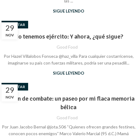
las ...
SIGUE LEYENDO
BIENESTAR
29
NOV
No tenemos ejército: Y ahora, ¿qué sigue?
Good Food
Por Hazel Villalobos Fonseca @haz_villa Para cualquier costarricense,
imaginarse su país con fuerzas militares, podría ser una pesadill...
SIGUE LEYENDO
BIENESTAR
29
Ración de combate: un paseo por mi flaca memoria
NOV
bélica
Good Food
Por Juan Jacobo Bernal @jota.506 “Quienes ofrecen grandes festines,
conocen pocos enemigos” Marco Valerio Marcial (95 d.C.) Mamá