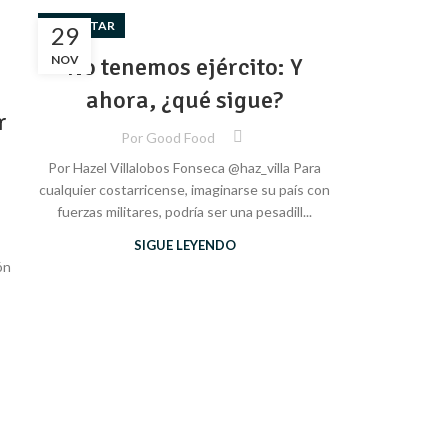
BIENESTAR
29
NOV
No tenemos ejército: Y
ahora, ¿qué sigue?
r
Por
Good Food
Por Hazel Villalobos Fonseca @haz_villa Para
cualquier costarricense, imaginarse su país con
fuerzas militares, podría ser una pesadill...
SIGUE LEYENDO
ón