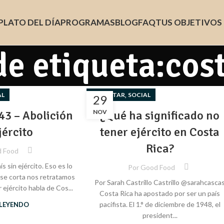
PLATO DEL DÍA
PROGRAMAS
BLOG
FAQ
TUS OBJETIVOS
de etiqueta:cost
,
AL
BIENESTAR
SOCIAL
29
43 – Abolición
NOV
¿Qué ha significado no
jército
tener ejército en Costa
Rica?
 Food
 sin ejército. Eso es lo
Por
Good Food
se corta nos retratamos
Por Sarah Castrillo Castrillo @sarahcasca
 ejército habla de Cos...
Costa Rica ha apostado por ser un país
pacifista. El 1.° de diciembre de 1948, el
 LEYENDO
president...