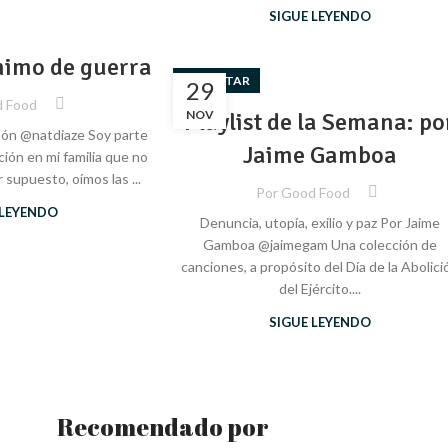
SIGUE LEYENDO
nimo de guerra
BIENESTAR
29
 Food
Playlist de la Semana: po
NOV
edón @natdiaze Soy parte
Jaime Gamboa
ión en mi familia que no
r supuesto, oímos las ...
Por
Good Food
 LEYENDO
Denuncia, utopía, exilio y paz Por Jaime
Gamboa @jaimegam Una colección de
canciones, a propósito del Día de la Abolici
del Ejército....
SIGUE LEYENDO
Recomendado por