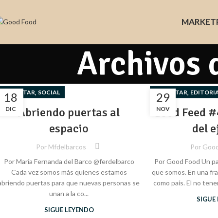
MARKET
Archivos 
,
,
BIENESTAR
SOCIAL
BIENESTAR
EDITORI
18
29
DIC
Abriendo puertas al
Good Feed #
NOV
espacio
del e
Por
Mfdelbarcos
Por
Good
Por María Fernanda del Barco @ferdelbarco
Por Good Food Un país
Cada vez somos más quienes estamos
que somos. En una fra
abriendo puertas para que nuevas personas se
como país. El no tener
unan a la co...
SIGUE
SIGUE LEYENDO