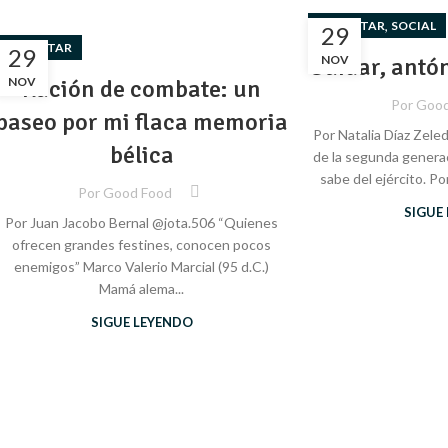
,
BIENESTAR
SOCIAL
29
BIENESTAR
29
Cuidar, antó
NOV
NOV
Ración de combate: un
Por
Good
paseo por mi flaca memoria
Por Natalia Díaz Zel
bélica
de la segunda generac
sabe del ejército. Po
Por
Good Food
SIGUE
Por Juan Jacobo Bernal @jota.506 “Quienes
ofrecen grandes festines, conocen pocos
enemigos” Marco Valerio Marcial (95 d.C.)
Mamá alema...
SIGUE LEYENDO