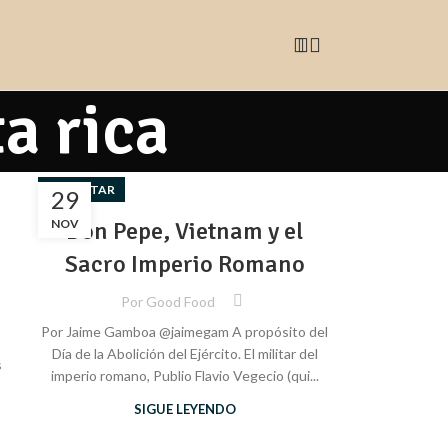
a rica
BIENESTAR
29
NOV
Don Pepe, Vietnam y el
Sacro Imperio Romano
Por
Good Food
Por Jaime Gamboa @jaimegam A propósito del
Día de la Abolición del Ejército. El militar del
s
imperio romano, Publio Flavio Vegecio (qui...
SIGUE LEYENDO