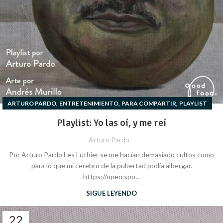
,
,
,
ARTURO PARDO
ENTRETENIMIENTO
PARA COMPARTIR
PLAYLIST
Playlist: Yo las oí, y me reí
Arturo Pardo
Por Arturo Pardo Les Luthier se me hacían demasiado cultos como
para lo que mi cerebro de la pubertad podía albergar.
https://open.spo...
SIGUE LEYENDO
22