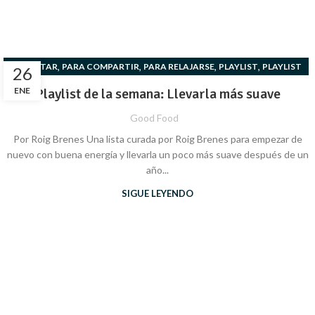
,
,
,
,
BIENESTAR
PARA COMPARTIR
PARA RELAJARSE
PLAYLIST
PLAYLIST
26
ENE
Playlist de la semana: Llevarla más suave
Good Food
Por Roig Brenes Una lista curada por Roig Brenes para empezar de
nuevo con buena energía y llevarla un poco más suave después de un
año...
SIGUE LEYENDO