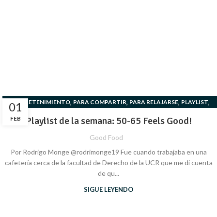
,
,
,
,
ENTRETENIMIENTO
PARA COMPARTIR
PARA RELAJARSE
PLAYLIST
01
PLAYLIST
FEB
Playlist de la semana: 50-65 Feels Good!
Good Food
Por Rodrigo Monge @rodrimonge19 Fue cuando trabajaba en una
cafetería cerca de la facultad de Derecho de la UCR que me di cuenta
de qu...
SIGUE LEYENDO