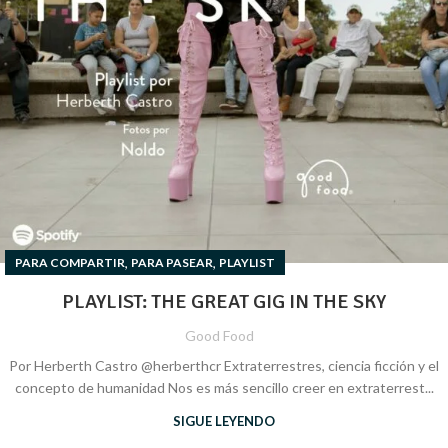
,
,
PARA COMPARTIR
PARA PASEAR
PLAYLIST
PLAYLIST: THE GREAT GIG IN THE SKY
Good Food
Por Herberth Castro @herberthcr Extraterrestres, ciencia ficción y el
concepto de humanidad Nos es más sencillo creer en extraterrest...
SIGUE LEYENDO