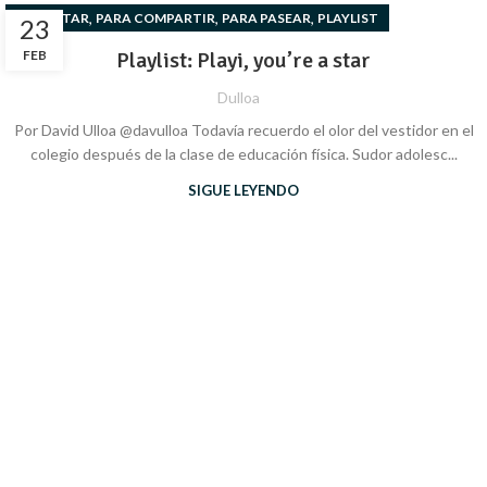
,
,
,
BIENESTAR
PARA COMPARTIR
PARA PASEAR
PLAYLIST
23
FEB
Playlist: Playi, you’re a star
Dulloa
Por David Ulloa @davulloa Todavía recuerdo el olor del vestidor en el
colegio después de la clase de educación física. Sudor adolesc...
SIGUE LEYENDO