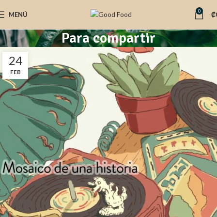
0
MENÚ
₡
Para compartir
24
FEB