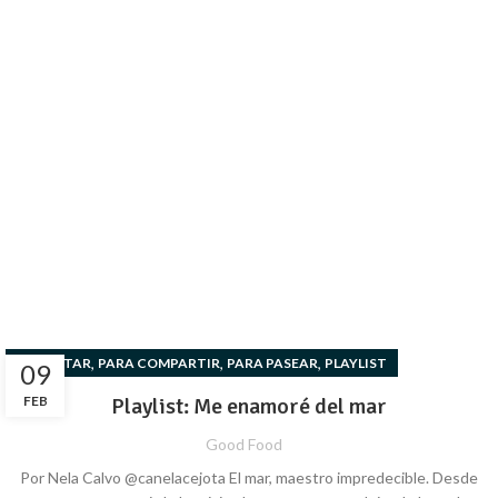
,
,
,
BIENESTAR
PARA COMPARTIR
PARA PASEAR
PLAYLIST
09
FEB
Playlist: Me enamoré del mar
Good Food
Por Nela Calvo @canelacejota El mar, maestro impredecible. Desde