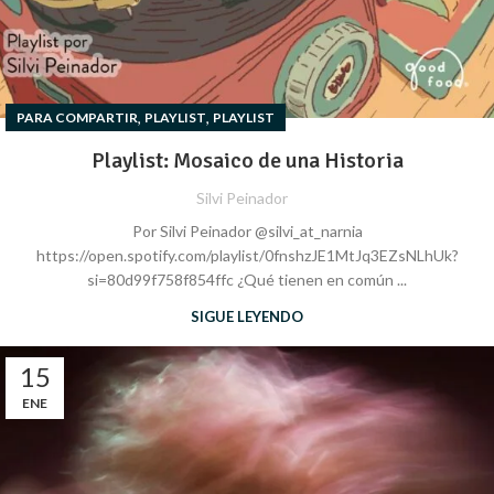
,
,
PARA COMPARTIR
PLAYLIST
PLAYLIST
Playlist: Mosaico de una Historia
Silvi Peinador
Por Silvi Peinador @silvi_at_narnia
https://open.spotify.com/playlist/0fnshzJE1MtJq3EZsNLhUk?
si=80d99f758f854ffc ¿Qué tienen en común ...
SIGUE LEYENDO
15
ENE