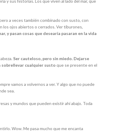
ía y sus historias. Los que viven al lado del mar, que
, pero a veces también combinado con susto, con
on los ojos abiertos o cerrados. Ver tiburones,
ar, y pasan cosas que desearía pasaran en la vida
 cabeza.
Ser cauteloso, pero sin miedo. Dejarse
a sobrellevar cualquier susto
que se presente en el
iempre vamos a volvernos a ver. Y algo que no puede
onde sea.
resas y mundos que pueden existir ahí abajo. Toda
y sentirlo. Wow. Me pasa mucho que me encanta