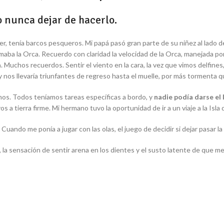
o nunca dejar de hacerlo.
r, tenía barcos pesqueros. Mi papá pasó gran parte de su niñez al lado de
amaba la Orca. Recuerdo con claridad la velocidad de la Orca, manejada p
a
. Muchos recuerdos. Sentir el viento en la cara, la vez que vimos delfines,
y nos llevaría triunfantes de regreso hasta el muelle, por más tormenta q
imos. Todos teníamos tareas específicas a bordo, y
nadie podía darse el l
 a tierra firme. Mi hermano tuvo la oportunidad de ir a un viaje a la Isla 
.
Cuando me ponía a jugar con las olas, el juego de decidir si dejar pasar 
z, la sensación de sentir arena en los dientes y el susto latente de que m