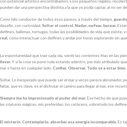
con potencial artístico encontrábamos. Esos pequeños regalos, recolec
pueden dar una perspectiva distinta a la que yo podía captar, al no ser de
Como hilo conductor de todos esos paseos, a través del tiempo,
guardo 
desafío, con curiosidad.
Soltar el control. Nadar, surfear, bucear.
Estar
delfines, ballenas, tortugas, todas las posibilidades de vida que existe, 
real
, como interactuar con delfines y andar por horas explorando sin que 
La espontaneidad que trae cada ola, sentir las corrientes frías en las pie
llevar.
Y si la cosa se pone ruda estando adentro, por más atribulado 
mar o hasta en cualquier lado.
Confiar. Observar. Todo va a estar bien.
Soltar. Lo inesperado que puede ser el mar a veces parece abrumador, pe
faltar, que es clave, es el disfrutar el camino para llegar al mar, ese reco
Siempre me ha impresionado el poder del mar.
Ese hecho de que puedo
las criaturas mágicas, mis preferidas: los cetáceos, sobretodo los delfine
El misterio. Contemplarlo, absorber esa energía incomparable.
Es ta