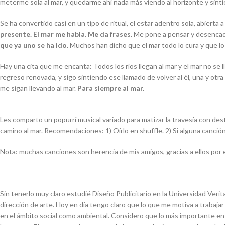
meterme sola al mar, y quedarme ahí nada más viendo al horizonte y sinti
Se ha convertido casi en un tipo de ritual, el estar adentro sola, abierta
presente. El mar me habla. Me da frases.
Me pone a pensar y desencad
que ya uno se ha ido.
Muchos han dicho que el mar todo lo cura y que l
Hay una cita que me encanta:
Todos los ríos llegan al mar y el mar no se 
regreso renovada, y sigo sintiendo ese llamado de volver al él, una y ot
me sigan llevando al mar.
Para siempre al mar.
Les comparto un popurrí musical variado para matizar la travesía con dest
camino al mar. Recomendaciones: 1) Oírlo en
shuffle
. 2) Si alguna canció
Nota: muchas canciones son herencia de mis amigos, gracias a ellos por 
———
Sin tenerlo muy claro estudié Diseño Publicitario en la Universidad Veri
dirección de arte. Hoy en día tengo claro que lo que me motiva a trabaja
en el ámbito social como ambiental. Considero que lo más importante en c