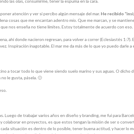
endo las olas, consumirme, tener la espuma en la cara.
 a poner atención y ver si percibo algún mensaje del mar.
He recibido “ins
ena cosas que me encantan adentro mío. Que me marcan, y se mantienen
o que nos enseña no tiene límites. Estoy totalmente de acuerdo con eso.
llena, ahí donde nacieron regresan, para volver a correr
(Eclesiastés 1:7). 
ra vez. Inspiración inagotable. El mar me da más de lo que yo puedo darl
ino a tocar todo lo que viene siendo suelo marino y sus aguas. O dicho de 
n no le gusta, pásela. 🙂
eso.
tas. Luego de trabajar varios años en diseño y branding, me fui para Barc
r y colaborar en proyectos, es que estos tengan la misión de ser o conver
ada situación es dentro de lo posible, tener buena actitud, y hacer lo m