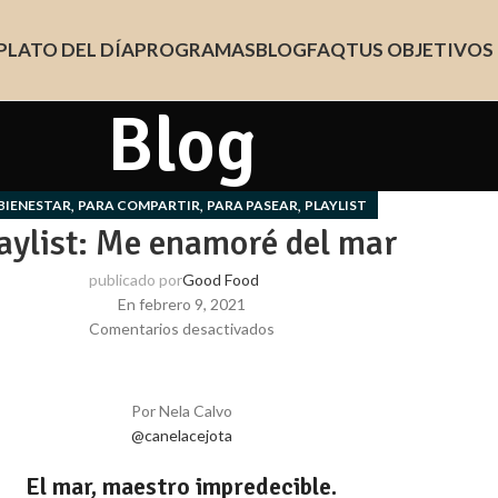
PLATO DEL DÍA
PROGRAMAS
BLOG
FAQ
TUS OBJETIVOS
Blog
,
,
,
BIENESTAR
PARA COMPARTIR
PARA PASEAR
PLAYLIST
aylist: Me enamoré del mar
publicado por
Good Food
En febrero 9, 2021
Comentarios desactivados
Por Nela Calvo
@canelacejota
El mar, maestro impredecible.