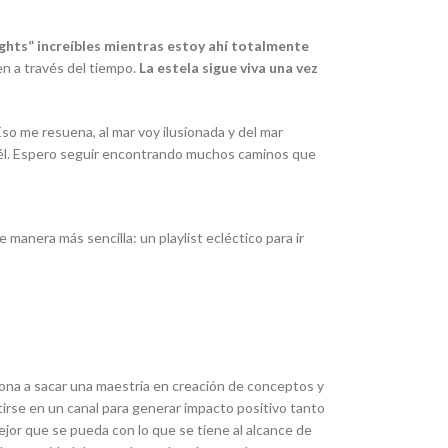
ights” increíbles mientras estoy ahí totalmente
 a través del tiempo.
La estela sigue viva una vez
Eso me resuena, al mar voy ilusionada y del mar
e a él. Espero seguir encontrando muchos caminos que
manera más sencilla: un playlist ecléctico para ir
elona a sacar una maestría en creación de conceptos y
tirse en un canal para generar impacto positivo tanto
ejor que se pueda con lo que se tiene al alcance de