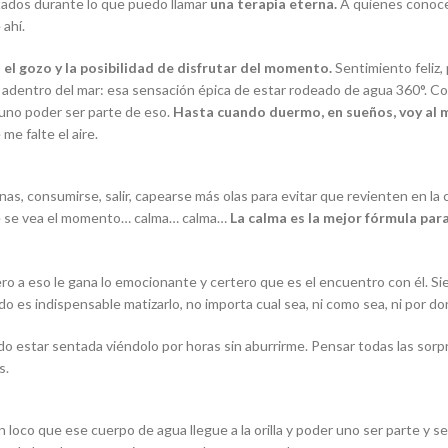
tados durante lo que puedo llamar
una terapia eterna.
A quienes conocer
 ahí.
el gozo y la posibilidad de disfrutar del momento.
Sentimiento feliz
 adentro del mar: esa sensación épica de estar rodeado de agua 360
°
. C
y uno poder ser parte de eso.
Hasta cuando duermo, en sueños, voy al m
me falte el aire.
rnas, consumirse, salir, capearse más olas para evitar que revienten en la
que se vea el momento… calma… calma…
La calma es la mejor fórmula par
ro a eso le gana lo emocionante y certero que es el encuentro con él. S
rrido es indispensable matizarlo, no importa cual sea, ni como sea, ni por d
 estar sentada viéndolo por horas sin aburrirme. Pensar todas las sorp
s.
n loco que ese cuerpo de agua llegue a la orilla y poder uno ser parte 