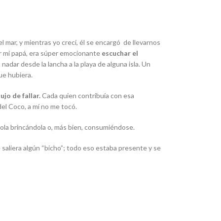
l mar, y mientras yo crecí, él se encargó de llevarnos
or mi papá, era súper emocionante
escuchar el
 nadar desde la lancha a la playa de alguna isla. Un
ue hubiera.
ujo de fallar.
Cada quien contribuía con esa
del Coco, a mí no me tocó.
la ola brincándola o, más bien, consumiéndose.
e saliera algún “bicho”; todo eso estaba presente y se