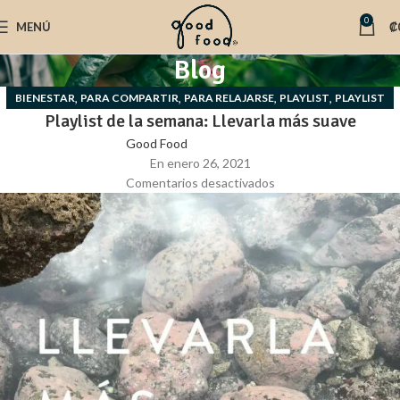
0
MENÚ
₡
Blog
,
,
,
,
BIENESTAR
PARA COMPARTIR
PARA RELAJARSE
PLAYLIST
PLAYLIST
Playlist de la semana: Llevarla más suave
Good Food
En enero 26, 2021
Comentarios desactivados