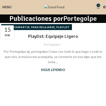
0
MENÚ
₡
Publicaciones por
Portegolpe
,
,
PARA COMPARTIR
PARA RELAJARSE
PLAYLIST
15
ENE
Playlist: Equipaje Ligero
Portegolpe
Por Portegolpe @_portegolpe Como con todo lo que hago y todo lo
que vivo, la música me acompaña, se convierte en ese algo que me
toma ...
SIGUE LEYENDO