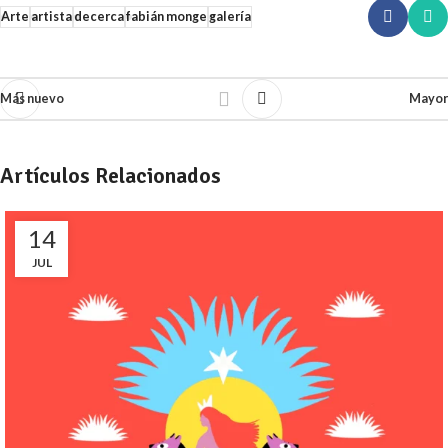
Arte
artista
decerca
fabián monge
galería
Más nuevo
Mayor
Artículos Relacionados
14
JUL