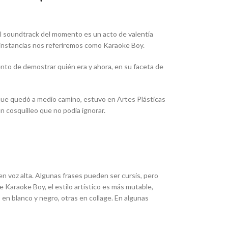
el soundtrack del momento es un acto de valentía
as instancias nos referiremos como Karaoke Boy.
ento de demostrar quién era y ahora, en su faceta de
 que quedó a medio camino, estuvo en Artes Plásticas
n cosquilleo que no podía ignorar.
 en voz alta. Algunas frases pueden ser cursis, pero
 Karaoke Boy, el estilo artístico es más mutable,
en blanco y negro, otras en collage. En algunas