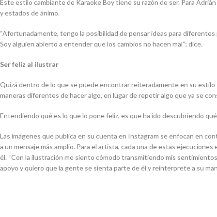
Este estilo cambiante de Karaoke Boy tiene su razón de ser. Para Adriá
y estados de ánimo.
“Afortunadamente, tengo la posibilidad de pensar ideas para diferente
Soy alguien abierto a entender que los cambios no hacen mal”; dice.
Ser feliz al ilustrar
Quizá dentro de lo que se puede encontrar reiteradamente en su estilo s
maneras diferentes de hacer algo, en lugar de repetir algo que ya se con
Entendiendo qué es lo que lo pone feliz, es que ha ido descubriendo qué
Las imágenes que publica en su cuenta en Instagram se enfocan en contar
a un mensaje más amplio. Para el artista, cada una de estas ejecuciones e
él. “Con la ilustración me siento cómodo transmitiendo mis sentimientos.
apoyo y quiero que la gente se sienta parte de él y reinterprete a su man