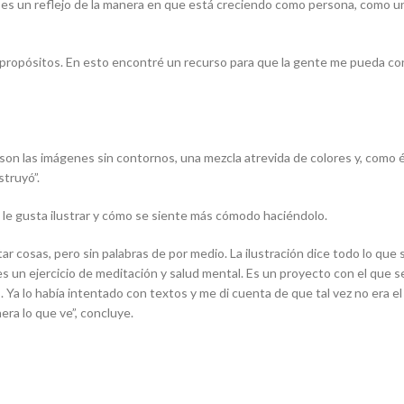
n es un reflejo de la manera en que está creciendo como persona, como 
s propósitos. En esto encontré un recurso para que la gente me pueda 
on las imágenes sin contornos, una mezcla atrevida de colores y, como él
struyó”.
 le gusta ilustrar y cómo se siente más cómodo haciéndolo.
 cosas, pero sin palabras de por medio. La ilustración dice todo lo que
s un ejercicio de meditación y salud mental. Es un proyecto con el que se 
 Ya lo había intentado con textos y me di cuenta de que tal vez no era e
era lo que ve”, concluye.