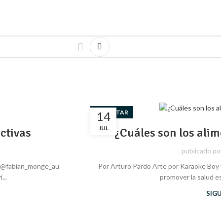
BIENESTAR
14
JUL
ctivas
¿Cuáles son los alim
publicado po
do @fabian_monge_au
Por Arturo Pardo Arte por Karaoke Boy U
...
promover la salud es
SIG