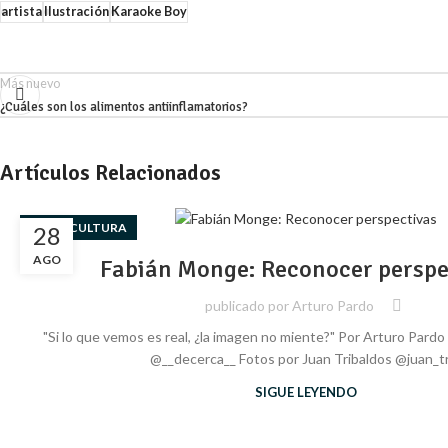
artista
Ilustración
Karaoke Boy
Más nuevo
¿Cuáles son los alimentos antiinflamatorios?
Artículos Relacionados
,
ARTE
CULTURA
28
AGO
Fabián Monge: Reconocer perspe
publicado por
Arturo Pardo
"Si lo que vemos es real, ¿la imagen no miente?" Por Arturo Par
@__decerca__ Fotos por Juan Tribaldos @juan_tri
SIGUE LEYENDO