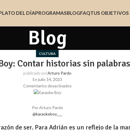
PLATO DEL DÍA
PROGRAMAS
BLOG
FAQ
TUS OBJETIVOS
Blog
CULTURA
oy: Contar historias sin palabra
publicado por
Arturo Pardo
En julio 14, 2023
Comentarios desactivados
Por Arturo Pardo
@karaokeboy___
razón de ser. Para Adrián es un reflejo de la 