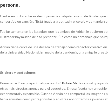
persona.
Cantar en un karaoke es despojarse de cualquier asomo de timidez que r
convertido en canción. “Está ligado a la actitud y el coraje y es mandars
Fue justamente en los karaokes que los amigos de Adrián le pusieron este
ilustrador hay mucho de eso presente. “Es como un personaje que no rep
Adrián tiene cerca de una década de trabajar como redactor creativo en
de la Universidad Nacional. En medio de la pandemia, una amiga le prestó 
Stickers y confesiones
Primero nació un proyecto al que nombró
Bribón Matón
, con el que prod
otras más directas apenas para el coqueteo. En esa faceta hay un estilo 
experimental y expansible. Cuando Adrián nos compartió las imágenes par
había animales como protagonistas y en otras encontramos a jóvenes atr