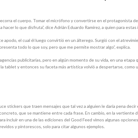
ecorra el cuerpo. Tomar el micrófono y convertirse en el protagonista d
e a hacer lo que disfruta”, dice Adrián Eduardo Ramírez, a quien para est
 apodo, el cual él luego convirtió en un álterego. Surgió con el atrevimi
resenta todo lo que soy, pero que me permite mostrar algo”, explica.
 agencias publicitarias, pero en algún momento de su vida, en una etapa
la tablet y entonces su faceta más artística volvió a despertarse, como u
uce stickers que traen mensajes que tal vez a alguien le daría pena decir
concreto, que se mantiene entre cada frase. En cambio, en la vertiente de
a incluir en una de las ediciones del Good Feed vimos algunas opciones 
evidos y pintorescos, solo para citar algunos ejemplos.