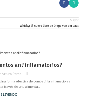
Mayor
Whisky: El nuevo libro de Diego van der Laat
CULTURA
18
MAR
entos antiinflamatorios?
r
Arturo Pardo
Por Valentina M
na forma efectiva de combatir la inflamación y
 a través de una alimenta...
UE LEYENDO