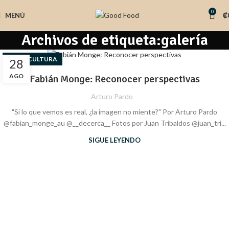
0
MENÚ
₡
Archivos de etiqueta:galería
,
ARTE
CULTURA
28
AGO
Fabián Monge: Reconocer perspectivas
Arturo Pardo
"Si lo que vemos es real, ¿la imagen no miente?" Por Arturo Pardo
@fabian_monge_au @__decerca__ Fotos por Juan Tribaldos @juan_tri...
SIGUE LEYENDO