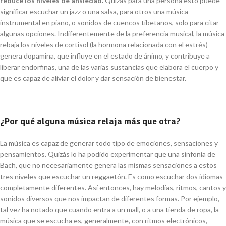
reduce los niveles de ansiedad.
Quizás para una persona esto puede
significar escuchar un jazz o una salsa, para otros una música
instrumental en piano, o sonidos de cuencos tibetanos, solo para citar
algunas opciones
.
Indiferentemente de la preferencia musical, la música
rebaja los niveles de cortisol (la hormona relacionada con el
estrés)
genera dopamina, que influye en el estado de ánimo, y
contribuye a
liberar
endorfinas
,
u
na de las varias sustancias que elabora el cuerpo y
que es capaz de aliviar el dolor y dar sensación de bienestar.
¿Por qué alguna música relaja más que otra?
La música es capaz de generar todo tipo de emociones, sensaciones y
pensamientos. Quizás lo ha podido experimentar que una sinfonía de
Bach, que no necesariamente genera las mismas sensaciones a estos
tres niveles que escuchar un reggaetón. Es como escuchar dos idiomas
completamente diferentes. Así entonces, hay melodías, ritmos, cantos y
sonidos diversos que nos impactan de diferentes formas. Por ejemplo,
tal vez ha notado que cuando entra a un mall, o a una tienda de ropa, la
música que se escucha es, generalmente, con ritmos electrónicos,