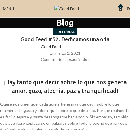
0
MENÚ
₡
Blog
EDITORIAL
Good Feed #52: Dedicamos una oda
Good Food
En marzo 2, 2021
Comentarios desactivados
¡Hay tanto que decir sobre lo que nos genera
amor, gozo, alegría, paz y tranquilidad!
Queremos creer que, cada quien, tiene más que decir sobre lo que
realmente le gusta y adora, que sobre lo que detesta. Porque realmente
es fácil quejarse y hasta desahogarse haciéndolo. Sin embargo, también
es placentero explayarse en palabras sobre todo lo bueno que hay que
decir sobre algo, alguien, un cuándo, un porqué…