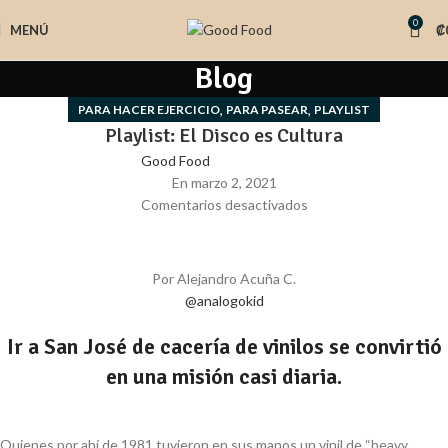
0
MENÚ
₡
Blog
,
,
PARA HACER EJERCICIO
PARA PASEAR
PLAYLIST
Playlist: El Disco es Cultura
Good Food
En marzo 2, 2021
Comentarios desactivados
Por Alejandro Acuña C.
@analogokid
Ir a San José de cacería de vinilos se convirtió
en una misión casi diaria.
Quienes por ahí de 1981 tuvieron en sus manos un vinil de “heavy