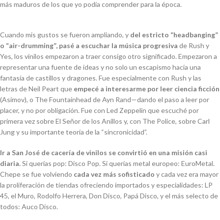
más maduros de los que yo podía comprender para la época.
Cuando mis gustos se fueron ampliando, y
del estricto “headbanging”
o “air-drumming”, pasé a escuchar la música progresiva
de Rush y
Yes, los vinilos empezaron a traer consigo otro significado. Empezaron a
representar una fuente de ideas y no solo un escapismo hacia una
fantasía de castillos y dragones. Fue especialmente con Rush y las
letras de Neil Peart que
empecé a interesarme por leer ciencia ficción
(Asimov), o
The Fountainhead
de Ayn Rand—dando el paso a leer por
placer, y no por obligación. Fue con Led Zeppelin que escuché por
primera vez sobre
El Señor de los Anillos
y, con The Police, sobre Carl
Jung y su importante teoría de la “sincronicidad”.
Ir a San José de cacería de vinilos se convirtió en una misión casi
diaria.
Si querías pop: Disco Pop. Si querías metal europeo: EuroMetal.
Chepe
se fue volviendo
cada vez más sofisticado
y cada vez era mayor
la proliferación de tiendas ofreciendo importados y especialidades: LP
45, el Muro, Rodolfo Herrera, Don Disco, Papá Disco, y el más selecto de
todos: Auco Disco.