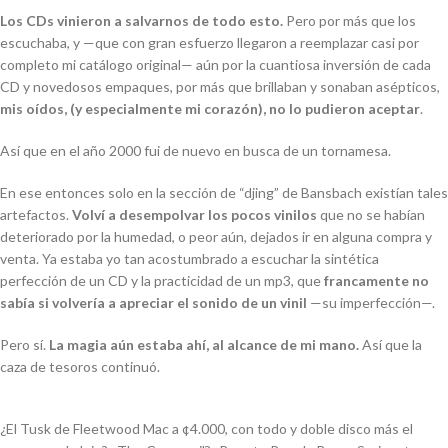
Los CDs vinieron a salvarnos de todo esto.
Pero por más que los
escuchaba, y —que con gran esfuerzo llegaron a reemplazar casi por
completo mi catálogo original— aún por la cuantiosa inversión de cada
CD y novedosos empaques, por más que brillaban y sonaban asépticos,
mis oídos, (y especialmente mi corazón), no lo pudieron aceptar
.
Así que en el año 2000 fui de nuevo en busca de un tornamesa.
En ese entonces solo en la sección de “djing” de Bansbach existían tales
artefactos.
Volví a desempolvar los pocos vinilos
que no se habían
deteriorado por la humedad, o peor aún, dejados ir en alguna compra y
venta. Ya estaba yo tan acostumbrado a escuchar la sintética
perfección de un CD y la practicidad de un mp3, que
francamente no
sabía si volvería a apreciar el sonido de un vinil
—su imperfección—.
Pero sí.
La magia aún estaba ahí, al alcance de mi mano.
Así que la
caza de tesoros continuó.
¿El
Tusk
de Fleetwood Mac a ¢4.000, con todo y doble disco más el