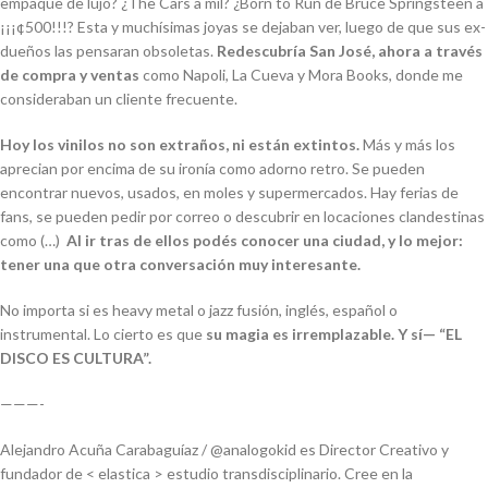
empaque de lujo? ¿The Cars a mil? ¿
Born to Run
de Bruce Springsteen a
¡¡¡¢500!!!? Esta y muchísimas joyas se dejaban ver, luego de que sus ex-
dueños las pensaran obsoletas.
Redescubría San José, ahora a través
de compra y ventas
como Napoli, La Cueva y Mora Books, donde me
consideraban un cliente frecuente.
Hoy los vinilos no son extraños, ni están extintos.
Más y más los
aprecian por encima de su ironía como adorno retro. Se pueden
encontrar nuevos, usados, en moles y supermercados. Hay ferias de
fans, se pueden pedir por correo o descubrir en locaciones clandestinas
como (…)
Al ir tras de ellos podés conocer una ciudad, y lo mejor:
tener una que otra conversación muy interesante.
No importa si es heavy metal o jazz fusión, inglés, español o
instrumental. Lo cierto es que
su magia es irremplazable. Y sí— “EL
DISCO ES CULTURA”.
———-
Alejandro Acuña Carabaguíaz / @analogokid es Director Creativo y
fundador de
< elastica > estudio transdisciplinario. Cree en la