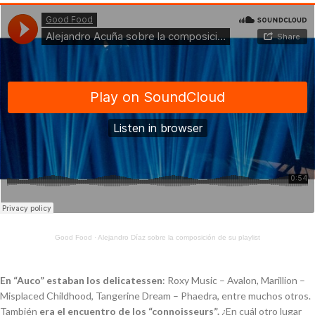
Good Food
·
Alejandro Díaz sobre la composición de su playlist
En “Auco” estaban los delicatessen
: Roxy Music – Avalon, Marillion –
Misplaced Childhood, Tangerine Dream – Phaedra, entre muchos otros.
También
era el encuentro de los “connoisseurs”.
¿En cuál otro lugar