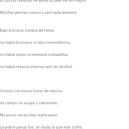
En pistas repletas de almas al baile me entregué.
Muchas gentes conocí y casi nada lamenté.
Bajo la buena sombra
de Hebe,
no había bostezos ni ojos somnolientos,
no había ojeras ni memoria resbaladiza,
no había resacas eternas aún sin alcohol.
Incluso con pocas horas de reposo,
mi cuerpo se ocupó y sobrevivió.
No pocas veces bien mal la pasó.
La pobre panza fue, sin duda, la que más sufrió.