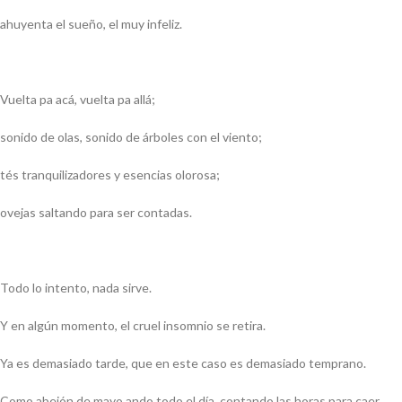
ahuyenta el sueño, el muy infeliz.
Vuelta pa acá, vuelta pa allá;
sonido de olas, sonido de árboles con el viento;
tés tranquilizadores y esencias olorosa;
ovejas saltando para ser contadas.
Todo lo intento, nada sirve.
Y en algún momento, el cruel insomnio se retira.
Ya es demasiado tarde, que en este caso es demasiado temprano.
Como abejón de mayo ando todo el día, contando las horas para caer