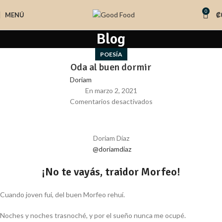
0
MENÚ
₡
Blog
POESÍA
Oda al buen dormir
Doriam
En marzo 2, 2021
Comentarios desactivados
Doriam Díaz
@doriamdiaz
¡No te vayás, traidor Morfeo!
Cuando joven fui, del buen Morfeo rehuí.
Noches y noches trasnoché, y por el sueño nunca me ocupé.