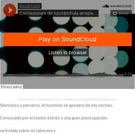
Good Food
·
Confesiones de noctámbula arrepentida por Doriam Díaz
Silencioso y perverso, el insomnio se apodera de mis noches.
Convocado por el traidor estrés o una gran preocupación,
se instala sobre mi cabecera y