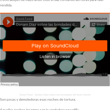
rendida.
Good Food
·
Doriam Días sobre las bondades del buen dormir
Son pocas y demoledoras esas noches de tortura.
Aquellas noches insomne son la verdadera pesadilla,