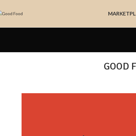
MARKET
PL
GOOD FE