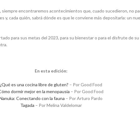
ás, siempre encontraremos acontecimientos que, cuado sucedieron, no par
s y, cada quién, sabrá dónde es que le conviene más depositarla: un nu
o para sus metas del 2023, para su bienestar o para el disfrute de su 
utra.
En esta edición:
¿Qué es una cocina libre de gluten?
– Por Good Food
Cómo dormir mejor en la menopausia
– Por Good Food
Nanuka: Conectando con la fauna
– Por Arturo Pardo
Tagada
– Por Melina Valdelomar