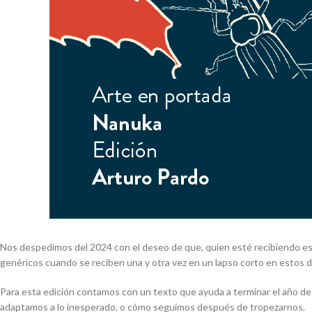
Nos despedimos del 2024 con el deseo de que, quien esté recibiendo est
genéricos cuando se reciben una y otra vez en un lapso corto en estos d
Para esta edición contamos con un texto que ayuda a terminar el año de
adaptamos a lo inesperado, o cómo seguimos después de tropezarnos.