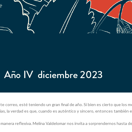
e correo, esté teniendo un gran final de año. Si bien es cierto que lo
ías, la verdad es que, cuando es auténtico y sincero, entonces también 
 manera reflexiva. Melina Valdelomar nos invita a sorprendernos hasta 