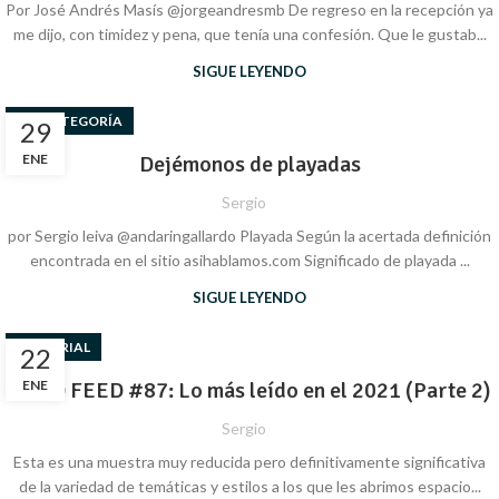
Por José Andrés Masís @jorgeandresmb De regreso en la recepción ya
me dijo, con timidez y pena, que tenía una confesión. Que le gustab...
SIGUE LEYENDO
SIN CATEGORÍA
29
ENE
Dejémonos de playadas
Sergio
por Sergio leiva @andaringallardo Playada Según la acertada definición
encontrada en el sitio asihablamos.com Significado de playada ...
SIGUE LEYENDO
EDITORIAL
22
GOOD FEED #87: Lo más leído en el 2021 (Parte 2)
ENE
Sergio
Esta es una muestra muy reducida pero definitivamente significativa
de la variedad de temáticas y estilos a los que les abrimos espacio...