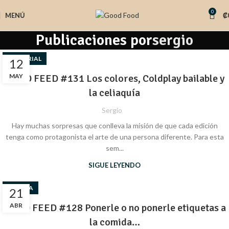
0
MENÚ
₡
Publicaciones por
sergio
EDITORIAL
12
GOOD FEED #131 Los colores, Coldplay bailable y
MAY
la celiaquía
Sergio
Hay muchas sorpresas que conlleva la misión de que cada edición
tenga como protagonista el arte de una persona diferente. Para esta
sem...
SIGUE LEYENDO
COCINA
21
GOOD FEED #128 Ponerle o no ponerle etiquetas a
ABR
la comida…