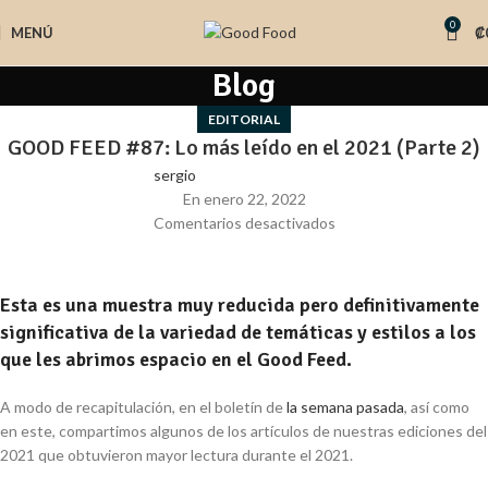
0
MENÚ
₡
Blog
EDITORIAL
GOOD FEED #87: Lo más leído en el 2021 (Parte 2)
sergio
En enero 22, 2022
Comentarios desactivados
Esta es una muestra muy reducida pero definitivamente
significativa de la variedad de temáticas y estilos a los
que les abrimos espacio en el Good Feed.
A modo de recapitulación, en el boletín de
la semana pasada
, así como
en este, compartimos algunos de los artículos de nuestras ediciones del
2021 que obtuvieron mayor lectura durante el 2021.