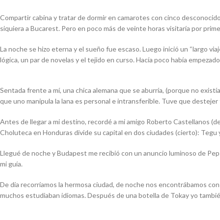
Compartir cabina y tratar de dormir en camarotes con cinco desconocidos 
siquiera a Bucarest. Pero en poco más de veinte horas visitaría por primer
La noche se hizo eterna y el sueño fue escaso. Luego inició un “largo via
lógica, un par de novelas y el tejido en curso. Hacía poco había empezado
Sentada frente a mí, una chica alemana que se aburría, (porque no existía
que uno manipula la lana es personal e intransferible. Tuve que desteje
Antes de llegar a mi destino, recordé a mi amigo Roberto Castellanos (d
Choluteca en Honduras divide su capital en dos ciudades (cierto): Tegu 
Llegué de noche y Budapest me recibió con un anuncio luminoso de Pepsi
mi guía.
De día recorríamos la hermosa ciudad, de noche nos encontrábamos con los
muchos estudiaban idiomas. Después de una botella de Tokay yo tambié