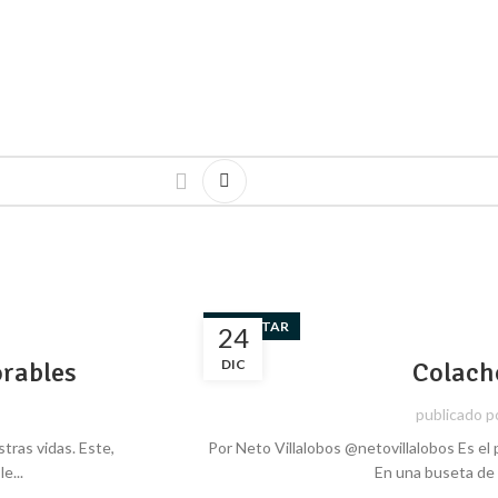
BIENESTAR
24
rables
DIC
Colach
publicado p
stras vidas. Este,
Por Neto Villalobos @netovillalobos Es el 
e...
En una buseta de E