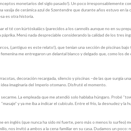
onceptos monetarios del siglo pasado!). Un poco irresponsablemente com
na vasija de cerámica azul de Szentendre que durante años estuvo en la c
sa es otra historia.
r el té con kürtöskalács (parecidos a los cannolis aunque no en su prepa
áprika. Menú nada despreciable considerando la calidad de los tres ing
turcos, (¡antiguo es este relato!), que tenían una sección de piscinas baj
la femenina me entregaron un delantal blanco y delgado que, como los de 
erracotas, decoración recargada, silencio y piscinas –de las que surgía u
idea imaginaria del Imperio otomano. Disfruté el momento.
ra secarme. La empleada que me atendió solo hablaba húngaro. Probé “towe
asaje” y ya me iba a indicar el cubículo. Entre el frío, la desnudez y la
e en inglés (que nunca ha sido mi fuerte, pero más o menos lo surfeo) me
milio, nos invitó a ambos a la cena familiar en su casa. Dudamos un poc