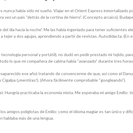
nunca había sido mi sueño. Viajar en el Orient Express inmortalizado por 
a vez un país “detrás de la cortina de hierro”. (Concepto arcaico).
Budapes
je del día hacia la noche”. Me las había ingeniado para tener suficientes
 a tejer a dos agujas, aprendiendo a partir de revistas. Autodidacta. (En 
 tecnología personal y portátil), no dudó en pedir prestado mi tejido, par
r todo lo que mi compañera de cabina había “avanzado” durante tres horas
esaparecido ese año) tratando de convencerme de que, así como el Danubio
y Cigalpa (¡mentiras!). (Ahora fácilmente comprobable “googleando”).
: Hungría practicaba la economía mixta. Me esperaba mi amigo Emilio: ti
 amigos políglotas de Emilio: como el idioma magiar es tan único y difíci
n hablaba más de una lengua.