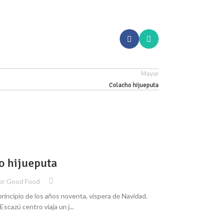
Mayor
Colacho hijueputa
BIENESTAR
24
o hijueputa
DIC
or
Good Food
principio de los años noventa, víspera de Navidad.
Reinaldo (Zunga
scazú centro viaja un j...