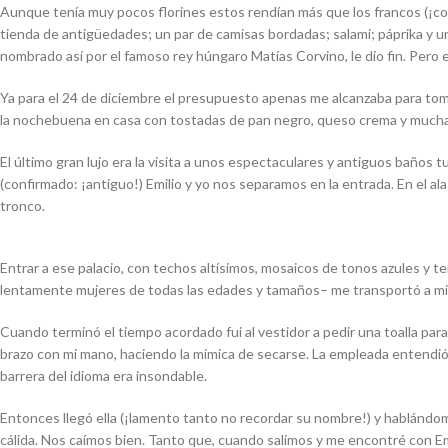
Aunque tenía muy pocos florines estos rendían más que los francos (¡c
tienda de antigüedades; un par de camisas bordadas; salami; páprika y u
nombrado así por el famoso rey húngaro Matías Corvino, le dio fin. Pero e
Ya para el 24 de diciembre el presupuesto apenas me alcanzaba para toma
la nochebuena en casa con tostadas de pan negro, queso crema y mucha p
El último gran lujo era la visita a unos espectaculares y antiguos baños 
(confirmado: ¡antiguo!) Emilio y yo nos separamos en la entrada. En el a
tronco.
Entrar a ese palacio, con techos altísimos, mosaicos de tonos azules y t
lentamente mujeres de todas las edades y tamaños– me transportó a mi 
Cuando terminó el tiempo acordado fui al vestidor a pedir una toalla pa
brazo con mi mano, haciendo la mímica de secarse. La empleada entendió “m
barrera del idioma era insondable.
Entonces llegó ella (¡lamento tanto no recordar su nombre!) y hablándom
cálida. Nos caímos bien. Tanto que, cuando salimos y me encontré con E