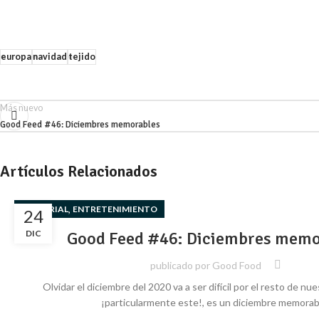
europa
navidad
tejido
Más nuevo
Good Feed #46: Diciembres memorables
Artículos Relacionados
,
EDITORIAL
ENTRETENIMIENTO
24
DIC
Good Feed #46: Diciembres memo
publicado por
Good Food
Olvidar el diciembre del 2020 va a ser difícil por el resto de nue
¡particularmente este!, es un diciembre memorabl