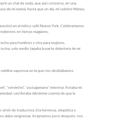
pré un chal de seda, que aún conservo, en una
asa de mi mamá, hasta que un día, mi sobrino Matías,
ración) en el mítico café Nueva York. Celebraríamos
redientes en tierras magiares.
o techo para hombres y otra para mujeres,
cocina, solo medio tapaba la parte delantera de mi
na neblina vaporosa en la que nos deslizábamos
l”, “serviette”, “asciugamano” mientras frotaba mi
 humedad, casi lloraba dándome cuenta de que la
 sirvió de traductora. Era hermosa, simpática y
o: nos daba vergüenza. Aceptamos poco después: nos