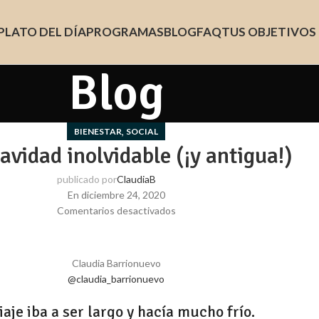
PLATO DEL DÍA
PROGRAMAS
BLOG
FAQ
TUS OBJETIVOS
Blog
,
BIENESTAR
SOCIAL
vidad inolvidable (¡y antigua!)
publicado por
ClaudiaB
En diciembre 24, 2020
Comentarios desactivados
Claudia Barrionuevo
@claudia_barrionuevo
iaje iba a ser largo y hacía mucho frío.