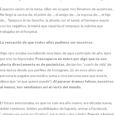
Espacios vacíos en la mesa, sillas sin ocupar, nos llenamos de ausencias.
No llegó la vecina de, el primo de…, el amigo de…, la esposa de…, el hijo
de… Tampoco el tío favorito, la abuela con el tamal, el hermano mayor
con los regalitos, la mamá que repartía el rompope, la sobrina que
trabajaba en el hospital.
La sensación de que todos ellos pudimos ser nosotros.
Algo raro estaba sucediendo muy lejos de aquí a principio de año, lejos
por eso no importaba.
Preocuparse en enero por algo que no nos
afecta directamente es de pesimistas
, decían los “coach de vida” de
esa época desde sus perfiles de Instagram, (sí, en esos años una
persona le pagaba una módica suma a otra persona para que esta le
dijera que “el que quiere puede”).
Al parecer éramos felices, nosotros
al menos, nos vendíamos así al resto del mundo.
El futuro emocionaba, es que no solo era año nuevo, era década nueva,
doble comienzo, dobles posibilidades de lograrlo, entrar a Facebook,
“¿dónde vas estar en 10 años?, hacé click y descubrilo”.
Pensar a futuro