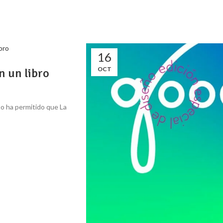
16
OCT
 un libro
to ha permitido que La