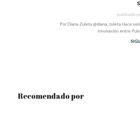
publicado p
Por Diana Zuleta @diana_zuleta Hace sei
innovación entre Puls
SIG
Recomendado por