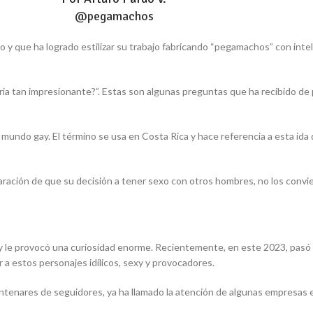
@pegamachos
 que ha logrado estilizar su trabajo fabricando “pegamachos” con intelig
ia tan impresionante?”. Estas son algunas preguntas que ha recibido de 
 mundo gay. El término se usa en Costa Rica y hace referencia a esta id
claración de que su decisión a tener sexo con otros hombres, no los co
e provocó una curiosidad enorme. Recientemente, en este 2023, pasó de 
ar a estos personajes idílicos, sexy y provocadores.
tenares de seguidores, ya ha llamado la atención de algunas empresas en