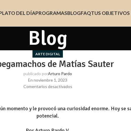
PLATO DEL DÍA
PROGRAMAS
BLOG
FAQ
TUS OBJETIVOS
Blog
ARTE DIGITAL
pegamachos de Matías Sauter
publicado por
Arturo Pardo
En noviembre 1, 2023
Comentarios desactivados
ún momento y le provocó una curiosidad enorme. Hoy se sa
potencial.
Por Arturo Pardo V.