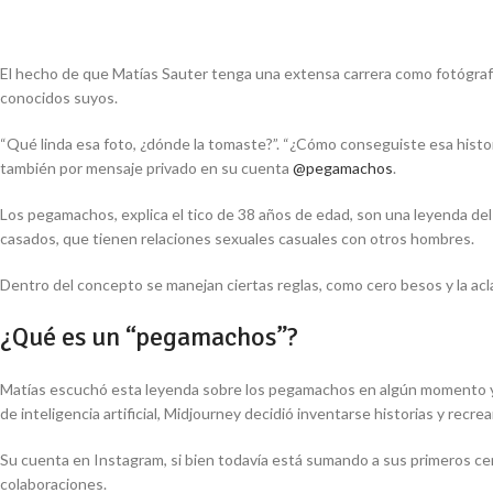
El hecho de que Matías Sauter tenga una extensa carrera como fotógrafo y
conocidos suyos.
“Qué linda esa foto, ¿dónde la tomaste?”. “¿Cómo conseguiste esa histor
también por mensaje privado en su cuenta
@pegamachos
.
Los pegamachos, explica el tico de 38 años de edad, son una leyenda del
casados, que tienen relaciones sexuales casuales con otros hombres.
Dentro del concepto se manejan ciertas reglas, como cero besos y la a
¿Qué es un “pegamachos”?
Matías escuchó esta leyenda sobre los pegamachos en algún momento y l
de inteligencia artificial, Midjourney decidió inventarse historias y recre
Su cuenta en Instagram, si bien todavía está sumando a sus primeros cen
colaboraciones.