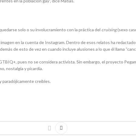
entes en la población gay”, dice Matías.
uedarse solo o su involucramiento con la práctica del
cruising
(sexo casu
imagen en la cuenta de Instagram. Dentro de esos relatos ha redactado a
emás de esto de vez en cuando incluye alusiones a lo que él llama “canci
GTBIQ+, pues no se considera activista. Sin embargo, el proyecto Pegam
, nostalgia y picardía.
y paradójicamente creíbles.