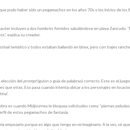
o que pudo haber sido un pegamachos en los años 70s o los inicios de los
uter incluyen a dos hombres fornidos saludándose en playa Zancudo. “E
os”, explica su creador.
estival temático y todos estaban bailando en látex, pero con trajes ranch
 elección del
prompt
(guion o guía de palabras) correcto. Este es el jueg
les que otras. Eso pasa cuando intenta ubicar a los personajes en locac
ina”.
obra es cuando Midjourney le bloquea solicitudes como “piernas peludas”
perfil de estos pegamachos de fantasía.
ría empezarlo porque es algo que tengo en mi imaginario. A la vez, sé q