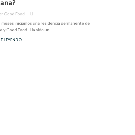
sana?
or
Good Food
s meses iniciamos una residencia permanente de
e y Good Food. Ha sido un ...
UE LEYENDO