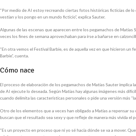
“Por medio de AI estoy recreando ciertas fotos históricas ficticias de l
vestían y los pongo en un mundo ficticio”, explica Sauter.
Algunas de las escenas que aparecen entre los pegamachos de Matías Sa
veces los fines de semana aprovechaban para irse a bañarse en calzoncill
“En otra vemos el Festival Barbie, es de aquella vez en que hicieron un f
Barbie”, cuenta.
Cómo nace
El proceso de elaboración de los pegamachos de Matías Sauter implica la
de AI ejecute lo deseada. Según Matías hay algunas imágenes más difíci
cuando delimita las características personales o pide una versión más “lat
Otro de los elementos que a veces han obligado a Matías a repensar su 
buscan que el resultado sea sexy y que refleje de manera más vívida el 
“Es un proyecto en proceso que ni yo sé hacia dónde se va a mover. Que