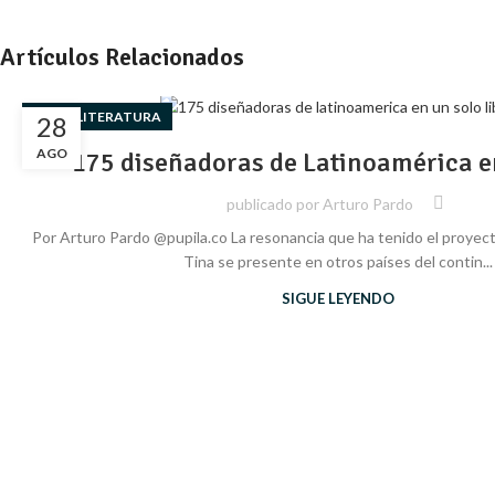
Artículos Relacionados
,
ARTE
LITERATURA
28
AGO
175 diseñadoras de Latinoamérica en
publicado por
Arturo Pardo
Por Arturo Pardo @pupila.co La resonancia que ha tenido el proyec
Tina se presente en otros países del contin...
SIGUE LEYENDO