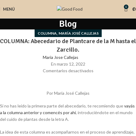
0
MENÚ
₡
Blog
,
COLUMNA
MARÍA JOSÉ CALLEJAS
COLUMNA: Abecedario de Plantcare de la M hasta el
Zarcillo.
Maria Jose Callejas
En marzo 12, 2022
Comentarios desactivados
Por María José Callejas
Si no has leído la primera parte del abecedario, te recomiendo que
vayás
a la columna anterior y comencés por ahí
, introduciéndote en el mundo
del cuido de plantas desde la letra A.
La idea de esta columna es acompañarnos en el proceso de aprendizaje,