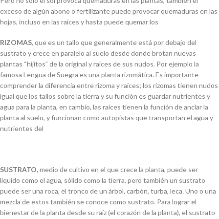
Pero no solo el sol provoca quemaduras en las plantas, también el
exceso de algún abono o fertilizante puede provocar quemaduras en las
hojas, incluso en las raíces y hasta puede quemar los
RIZOMAS
, que es un tallo que generalmente está por debajo del
sustrato y crece en paralelo al suelo desde donde brotan nuevas
plantas “hijitos” de la original y raíces de sus nudos. Por ejemplo la
famosa Lengua de Suegra es una planta rizomática. Es importante
comprender la diferencia entre rizoma y raíces; los rizomas tienen nudos
igual que los tallos sobre la tierra y su función es guardar nutrientes y
agua para la planta, en cambio, las raíces tienen la función de anclar la
planta al suelo, y funcionan como autopistas que transportan el agua y
nutrientes del
SUSTRATO,
medio de cultivo en el que crece la planta, puede ser
líquido como el agua, sólido como la tierra, pero también un sustrato
puede ser una roca, el tronco de un árbol, carbón, turba, leca. Uno o una
mezcla de estos también se conoce como sustrato. Para lograr el
bienestar de la planta desde su raíz (el corazón de la planta), el sustrato