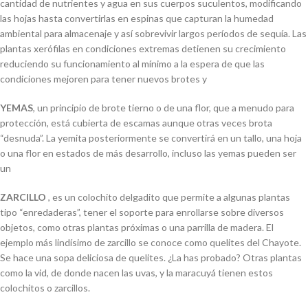
cantidad de nutrientes y agua en sus cuerpos suculentos, modificando
las hojas hasta convertirlas en espinas que capturan la humedad
ambiental para almacenaje y así sobrevivir largos períodos de sequía. Las
plantas xerófilas en condiciones extremas detienen su crecimiento
reduciendo su funcionamiento al mínimo a la espera de que las
condiciones mejoren para tener nuevos brotes y
YEMAS
, un principio de brote tierno o de una flor, que a menudo para
protección, está cubierta de escamas aunque otras veces brota
“desnuda”. La yemita posteriormente se convertirá en un tallo, una hoja
o una flor en estados de más desarrollo, incluso las yemas pueden ser
un
ZARCILLO
, es un colochito delgadito que permite a algunas plantas
tipo “enredaderas”, tener el soporte para enrollarse sobre diversos
objetos, como otras plantas próximas o una parrilla de madera. El
ejemplo más lindísimo de zarcillo se conoce como quelites del Chayote.
Se hace una sopa deliciosa de quelites. ¿La has probado? Otras plantas
como la vid, de donde nacen las uvas, y la maracuyá tienen estos
colochitos o zarcillos.