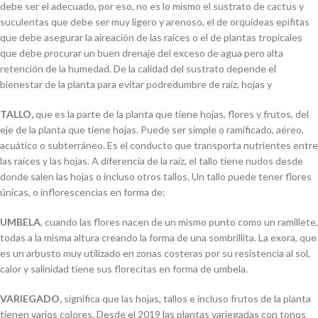
debe ser el adecuado, por eso, no es lo mismo el sustrato de cactus y
suculentas que debe ser muy ligero y arenoso, el de orquídeas epífitas
que debe asegurar la aireación de las raíces o el de plantas tropicales
que debe procurar un buen drenaje del exceso de agua pero alta
retención de la humedad. De la calidad del sustrato depende el
bienestar de la planta para evitar podredumbre de raíz, hojas y
TALLO,
que es la parte de la planta que tiene hojas, flores y frutos, del
eje de la planta que tiene hojas. Puede ser simple o ramificado, aéreo,
acuático o subterráneo. Es el conducto que transporta nutrientes entre
las raíces y las hojas. A diferencia de la raíz, el tallo tiene nudos desde
donde salen las hojas o incluso otros tallos. Un tallo puede tener flores
únicas, o inflorescencias en forma de:
UMBELA
, cuando las flores nacen de un mismo punto como un ramillete,
todas a la misma altura creando la forma de una sombrillita. La exora, que
es un arbusto muy utilizado en zonas costeras por su resistencia al sol,
calor y salinidad tiene sus florecitas en forma de umbela.
VARIEGADO,
significa que las hojas, tallos e incluso frutos de la planta
tienen varios colores. Desde el 2019 las plantas variegadas con tonos