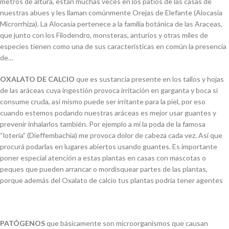
metros de altura, están muchas veces en los patios de las casas de
nuestras
abues
y les llaman comúnmente Orejas de Elefante (Alocasia
Microrrhiza). La Alocasia pertenece a la familia botánica de las Araceas,
que junto con los Filodendro, monsteras, anturios y otras miles de
especies tienen como una de sus características en común la presencia
de…
OXALATO DE CALCIO
que es sustancia presente en los tallos y hojas
de las aráceas cuya ingestión provoca irritación en garganta y boca si
consume cruda, así mismo puede ser irritante para la piel, por eso
cuando estemos podando nuestras aráceas es mejor usar guantes y
prevenir inhalarlos también. Por ejemplo a mí la poda de la famosa
“lotería” (Dieffembachia) me provoca dolor de cabeza cada vez. Así que
procurá podarlas en lugares abiertos usando guantes. Es importante
poner especial atención a estas plantas en casas con mascotas o
peques que pueden arrancar o mordisquear partes de las plantas,
porque además del Oxalato de calcio tus plantas podría tener agentes
PATÓGENOS
que básicamente son microorganismos que causan