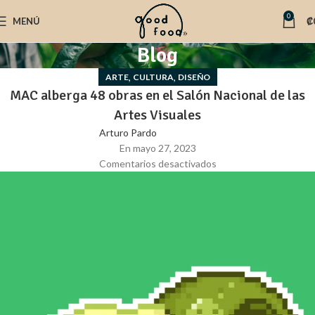
0
MENÚ
₡
Blog
,
,
ARTE
CULTURA
DISEÑO
MAC alberga 48 obras en el Salón Nacional de las
Artes Visuales
Arturo Pardo
En mayo 27, 2023
Comentarios desactivados