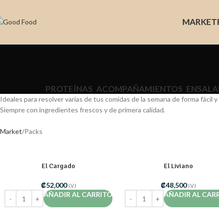
MARKET
PROTEÍNAS
ACOMPAÑAMIENTOS
ENSALA
Ideales para resolver varias de tus comidas de la semana de forma fácil y 
Siempre con ingredientes frescos y de primera calidad.
Market
Packs
El Cargado
El Liviano
₡
52,000
₡
48,500
I.V.I
I.V.I
AÑADIR AL CARRITO
AÑADIR AL CAR