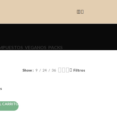
MPUESTOS
VEGANOS
PACKS
Show
9
24
36
Filtros
os
L CARRITO