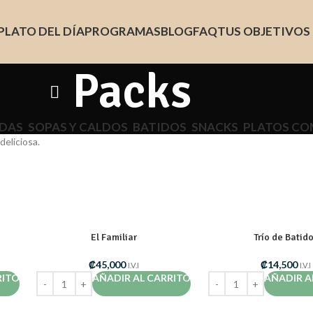
PLATO DEL DÍA
PROGRAMAS
BLOG
FAQ
TUS OBJETIVOS
Packs
DAS
SOPAS Y CALDOS
BATIDOS
SNACKS
PLATOS CO
deliciosa.
El Familiar
Trío de Batid
₡
45,000
₡
14,500
I.V.I
I.V.I
RITO
AÑADIR AL CARRITO
AÑADIR A